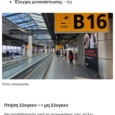
Έλεγχος μετανάστευσης
- όχι
Πύλες αναχώρησης
Πτήση Σένγκεν -> μη Σένγκεν
Θα αποβιβαστείτε από το αεροσκάφος στις πύλες