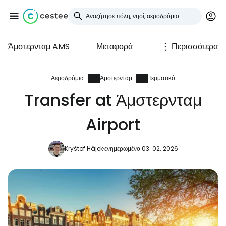
Άμστερνταμ AMS
Μεταφορά
Περισσότερα
Συνδεθείτε στο Cestee
... η παγκόσμια ταξιδιωτική κοινότητα
Αεροδρόμια
Άμστερνταμ
Τερματικό
Transfer at Άμστερνταμ
Συνεχίστε με την Google
Airport
Kryštof Hájek
ενημερωμένο 03. 02. 2026
Συνεχίστε με το Facebook
Συνεχίστε με email