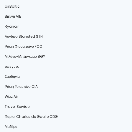
airBaltic
Βιέννη VIE
Ryanair
Λονδίνο Stansted STN
Ρώμη Φιουμιτσίνο FCO
Μιλάνο-Μπέργκαμο BGY
easyJet
Σαρδηνία
Ρώμη Τσιαμπίνο CIA
Wizz Air
Travel Service
Παρίσι Charles de Gaulle CDG
Μαδέρα