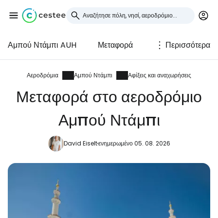
Αμπού Ντάμπι AUH
Μεταφορά
Περισσότερα
Συνδεθείτε στο Cestee
... η παγκόσμια ταξιδιωτική κοινότητα
Αεροδρόμια
Αμπού Ντάμπι
Αφίξεις και αναχωρήσεις
Μεταφορά στο αεροδρόμιο
Συνεχίστε με την Google
Αμπού Ντάμπι
David Eiselt
ενημερωμένο 05. 08. 2026
Συνεχίστε με το Facebook
Συνεχίστε με email