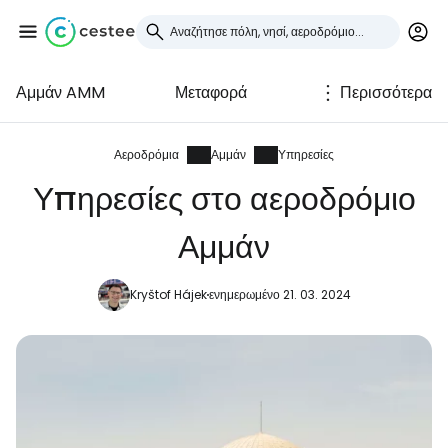
Αμμάν AMM
Μεταφορά
Περισσότερα
Συνδεθείτε στο Cestee
... η παγκόσμια ταξιδιωτική κοινότητα
Αεροδρόμια
Αμμάν
Υπηρεσίες
Υπηρεσίες στο αεροδρόμιο
Συνεχίστε με την Google
Αμμάν
Kryštof Hájek
ενημερωμένο 21. 03. 2024
Συνεχίστε με το Facebook
Συνεχίστε με email