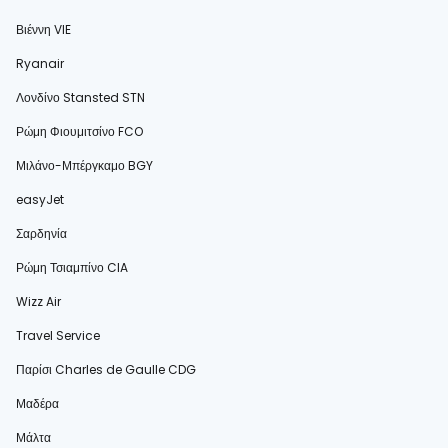
Βιέννη VIE
Ryanair
Λονδίνο Stansted STN
Ρώμη Φιουμιτσίνο FCO
Μιλάνο-Μπέργκαμο BGY
easyJet
Σαρδηνία
Ρώμη Τσιαμπίνο CIA
Wizz Air
Travel Service
Παρίσι Charles de Gaulle CDG
Μαδέρα
Μάλτα