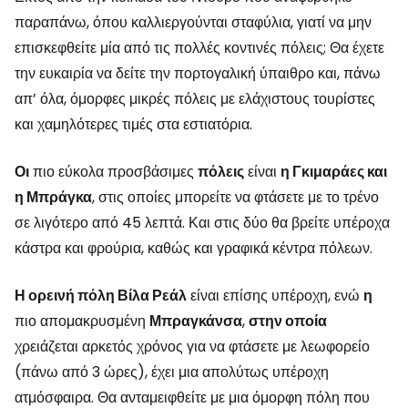
παραπάνω, όπου καλλιεργούνται σταφύλια, γιατί να μην
επισκεφθείτε μία από τις πολλές κοντινές πόλεις; Θα έχετε
την ευκαιρία να δείτε την πορτογαλική ύπαιθρο και, πάνω
απ’ όλα, όμορφες μικρές πόλεις με ελάχιστους τουρίστες
και χαμηλότερες τιμές στα εστιατόρια.
Οι
πιο εύκολα προσβάσιμες
πόλεις
είναι
η Γκιμαράες και
η Μπράγκα
, στις οποίες μπορείτε να φτάσετε με το τρένο
σε λιγότερο από 45 λεπτά. Και στις δύο θα βρείτε υπέροχα
κάστρα και φρούρια, καθώς και γραφικά κέντρα πόλεων.
Η ορεινή πόλη Βίλα Ρεάλ
είναι επίσης υπέροχη, ενώ
η
πιο απομακρυσμένη
Μπραγκάνσα
,
στην οποία
χρειάζεται αρκετός χρόνος για να φτάσετε με λεωφορείο
(πάνω από 3 ώρες), έχει μια απολύτως υπέροχη
ατμόσφαιρα. Θα ανταμειφθείτε με μια όμορφη πόλη που