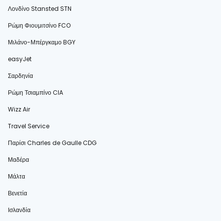
Λονδίνο Stansted STN
Ρώμη Φιουμιτσίνο FCO
Μιλάνο-Μπέργκαμο BGY
easyJet
Σαρδηνία
Ρώμη Τσιαμπίνο CIA
Wizz Air
Travel Service
Παρίσι Charles de Gaulle CDG
Μαδέρα
Μάλτα
Βενετία
Ισλανδία