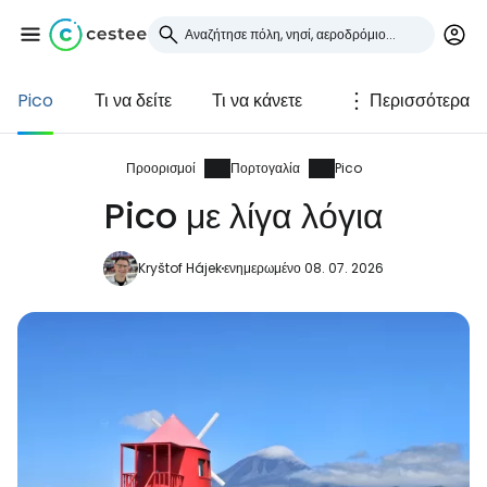
Pico
Τι να δείτε
Τι να κάνετε
Περισσότερα
Συνδεθείτε στο Cestee
... η παγκόσμια ταξιδιωτική κοινότητα
Προορισμοί
Πορτογαλία
Pico
Pico με λίγα λόγια
Συνεχίστε με την Google
Kryštof Hájek
ενημερωμένο 08. 07. 2026
Συνεχίστε με το Facebook
Συνεχίστε με email