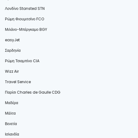
Λονδίνο Stansted STN
Ρώμη Φιουμιτσίνο FCO
Μιλάνο-Μπέργκαμο BGY
easyJet
Σαρδηνία
Ρώμη Τσιαμπίνο CIA
Wizz Air
Travel Service
Παρίσι Charles de Gaulle CDG
Μαδέρα
Μάλτα
Βενετία
Ισλανδία