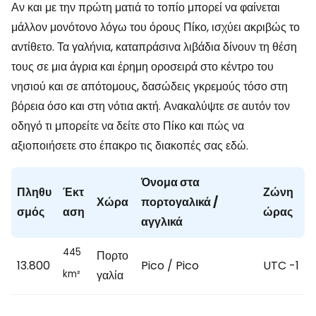
Αν και με την πρώτη ματιά το τοπίο μπορεί να φαίνεται
μάλλον μονότονο λόγω του όρους Πίκο, ισχύει ακριβώς το
αντίθετο. Τα γαλήνια, καταπράσινα λιβάδια δίνουν τη θέση
τους σε μια άγρια και έρημη οροσειρά στο κέντρο του
νησιού και σε απότομους, δασώδεις γκρεμούς τόσο στη
βόρεια όσο και στη νότια ακτή. Ανακαλύψτε σε αυτόν τον
οδηγό τι μπορείτε να δείτε στο Πίκο και πώς να
αξιοποιήσετε στο έπακρο τις διακοπές σας εδώ.
Όνομα στα
Πληθυ
Έκτ
Ζώνη
Χώρα
πορτογαλικά /
σμός
αση
ώρας
αγγλικά
445
Πορτο
13.800
Pico / Pico
UTC -1
γαλία
km²