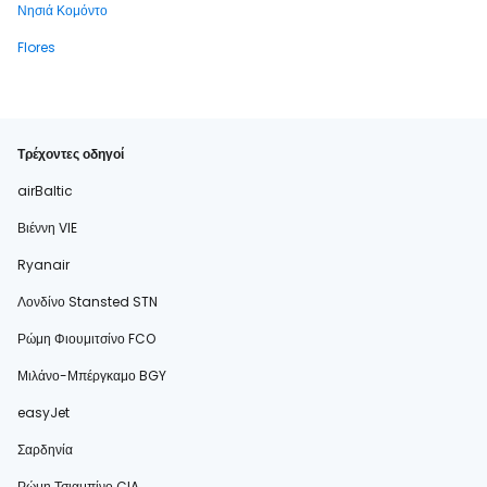
Νησιά Κομόντο
Flores
Τρέχοντες οδηγοί
airBaltic
Βιέννη VIE
Ryanair
Λονδίνο Stansted STN
Ρώμη Φιουμιτσίνο FCO
Μιλάνο-Μπέργκαμο BGY
easyJet
Σαρδηνία
Ρώμη Τσιαμπίνο CIA