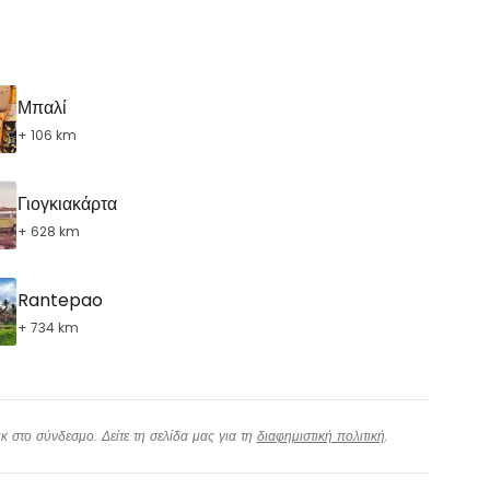
εχίστε με την Google
Μπαλί
+ 106 km
χίστε με το Facebook
Γιογκιακάρτα
+ 628 km
νεχίστε με email
Rantepao
+ 734 km
 στο σύνδεσμο. Δείτε τη σελίδα μας για τη
διαφημιστική πολιτική
.