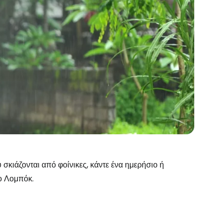
 σκιάζονται από φοίνικες, κάντε ένα ημερήσιο ή
το Λομπόκ.
το Cestee