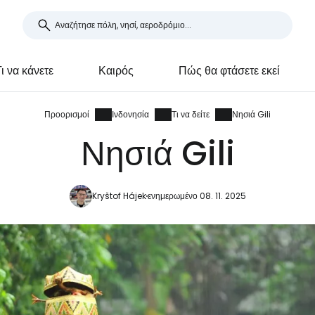
ι να κάνετε
Καιρός
Πώς θα φτάσετε εκεί
Προορισμοί
Ινδονησία
Τι να δείτε
Νησιά Gili
Νησιά Gili
Kryštof Hájek
ενημερωμένο 08. 11. 2025