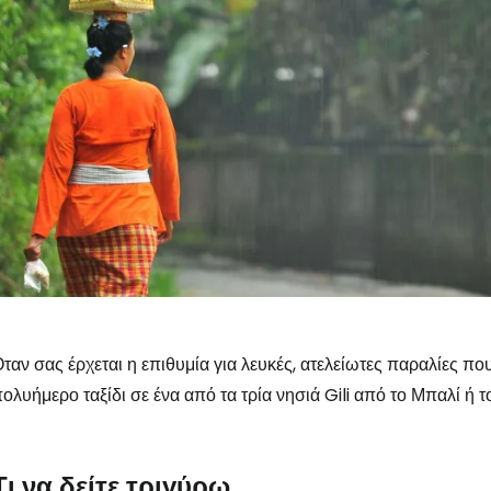
ταν σας έρχεται η επιθυμία για λευκές, ατελείωτες παραλίες που
ολυήμερο ταξίδι σε ένα από τα τρία νησιά Gili από το Μπαλί ή 
Συνδεθείτε σ
Τι να δείτε τριγύρω
... η παγκόσμια ταξιδιωτική κοινότητα