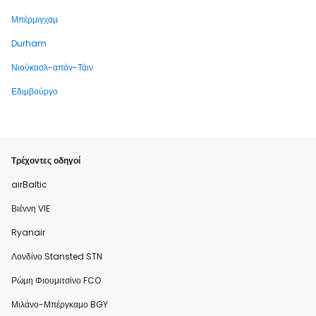
Μπέρμιγχαμ
Durham
Νιούκασλ-απόν-Τάιν
Εδιμβούργο
Τρέχοντες οδηγοί
airBaltic
Βιέννη VIE
Ryanair
Λονδίνο Stansted STN
Ρώμη Φιουμιτσίνο FCO
Μιλάνο-Μπέργκαμο BGY