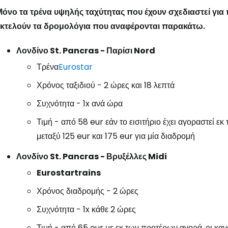
όνο τα τρένα υψηλής ταχύτητας που έχουν σχεδιαστεί για π
εκτελούν τα δρομολόγια που αναφέρονται παρακάτω.
Λονδίνο St. Pancras - Παρίσι Nord
Τρένα
Eurostar
Χρόνος ταξιδιού - 2 ώρες και 18 λεπτά
Συχνότητα - 1x ανά ώρα
Τιμή - από 58 eur εάν το εισιτήριο έχει αγοραστεί εκ
μεταξύ 125 eur και 175 eur για μία διαδρομή
Λονδίνο St. Pancras - Βρυξέλλες Midi
Eurostartrains
Χρόνος διαδρομής - 2 ώρες
Συχνότητα - 1x κάθε 2 ώρες
Τιμή - από 65 eur με εκ των προτέρων αγορά, οι κανο