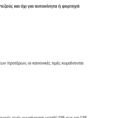
εζούς και όχι για αυτοκίνητα ή φορτηγά
 των προτέρων, οι κανονικές τιμές κυμαίνονται
νικές τιμές κυμαίνονται μεταξύ 125 eur και 175