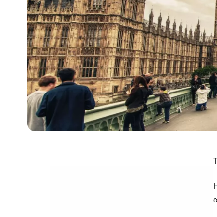
Τ
Η
α