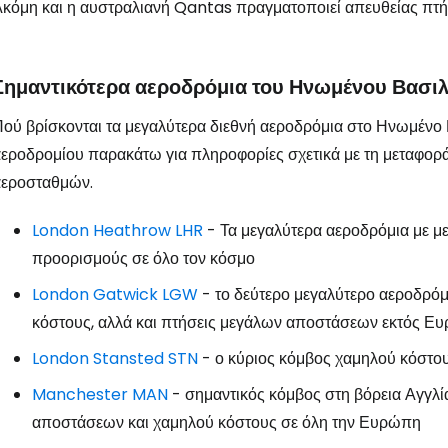
κόμη και η αυστραλιανή Qantas πραγματοποιεί απευθείας πτήσ
Συνδεθείτε σ
Σημαντικότερα αεροδρόμια του Ηνωμένου Βασιλ
ού βρίσκονται τα μεγαλύτερα διεθνή αεροδρόμια στο Ηνωμένο Β
... η παγκόσμια ταξιδιωτική κοινότητα
εροδρομίου παρακάτω για πληροφορίες σχετικά με τη μεταφορά,
αεροσταθμών.
Συν
London Heathrow LHR
- Τα μεγαλύτερα αεροδρόμια με μ
προορισμούς σε όλο τον κόσμο
Συνε
London Gatwick LGW
- το δεύτερο μεγαλύτερο αεροδρό
κόστους, αλλά και πτήσεις μεγάλων αποστάσεων εκτός Ε
London Stansted STN
- ο κύριος κόμβος χαμηλού κόστο
Συ
Manchester MAN
- σημαντικός κόμβος στη βόρεια Αγγλ
αποστάσεων και χαμηλού κόστους σε όλη την Ευρώπη