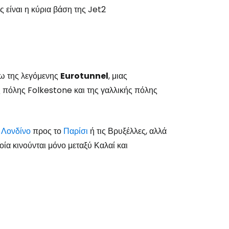
 είναι η κύρια βάση της Jet2
σω της λεγόμενης
Eurotunnel
, μιας
 πόλης Folkestone και της γαλλικής πόλης
ο
Λονδίνο
προς το
Παρίσι
ή τις Βρυξέλλες, αλλά
ία κινούνται μόνο μεταξύ Καλαί και