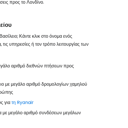
εις προς το Λονδίνο.
το Cestee
είου
ασίλειο; Κάντε κλικ στο όνομα ενός
 τις υπηρεσίες ή τον τρόπο λειτουργίας των
εχίστε με την Google
εγάλο αριθμό διεθνών πτήσεων προς
χίστε με το Facebook
μιο με μεγάλο αριθμό δρομολογίων χαμηλού
υρώπης
υς για
τη Ryanair
νεχίστε με email
ία με μεγάλο αριθμό συνδέσεων μεγάλων