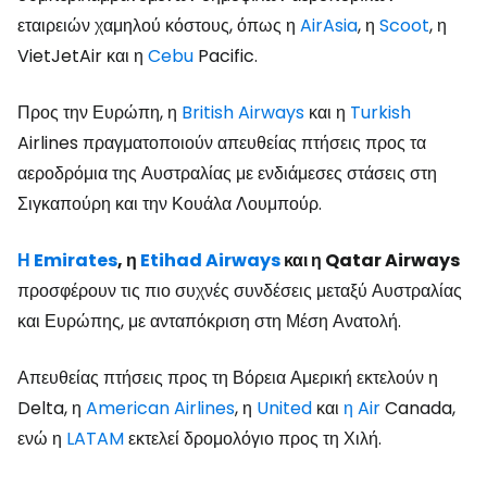
εταιρειών χαμηλού κόστους, όπως η
AirAsia
, η
Scoot
, η
VietJetAir και η
Cebu
Pacific.
Προς την Ευρώπη, η
British Airways
και η
Turkish
Airlines πραγματοποιούν απευθείας πτήσεις προς τα
αεροδρόμια της Αυστραλίας με ενδιάμεσες στάσεις στη
Σιγκαπούρη και την Κουάλα Λουμπούρ.
Η Emirates
, η
Etihad Airways
και η Qatar Airways
προσφέρουν τις πιο συχνές συνδέσεις μεταξύ Αυστραλίας
και Ευρώπης, με ανταπόκριση στη Μέση Ανατολή.
Απευθείας πτήσεις προς τη Βόρεια Αμερική εκτελούν η
Delta, η
American Airlines
, η
United
και
η Air
Canada,
ενώ η
LATAM
εκτελεί δρομολόγιο προς τη Χιλή.