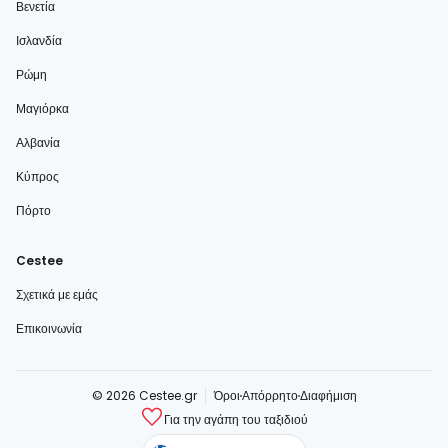
Βενετία
Ισλανδία
Ρώμη
Μαγιόρκα
Αλβανία
Κύπρος
Πόρτο
Cestee
Σχετικά με εμάς
Επικοινωνία
© 2026 Cestee.gr
Όροι
Απόρρητο
Διαφήμιση
Για την αγάπη του ταξιδιού
cestee.com