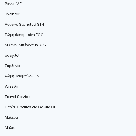
Βιέννη VIE
Ryanair
Λονδίνο Stansted STN
Ρώμη Φιουμιτσίνο FCO
Μιλάνο-Μπέργκαμο BGY
easyJet
Σαρδηνία
Ρώμη Τσιαμπίνο CIA
Wizz Air
Travel Service
Παρίσι Charles de Gaulle CDG
Μαδέρα
Μάλτα