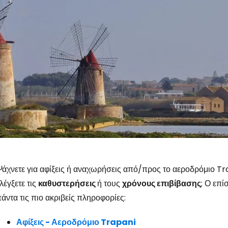
Συνδεθείτε σ
άχνετε για αφίξεις ή αναχωρήσεις από/προς το αεροδρόμιο Tr
λέγξετε τις
καθυστερήσεις
ή τους
χρόνους επιβίβασης
; Ο επ
άντα τις πιο ακριβείς πληροφορίες:
... η παγκόσμια ταξιδιωτική κοινότητα
Αφίξεις - Αεροδρόμιο Trapani