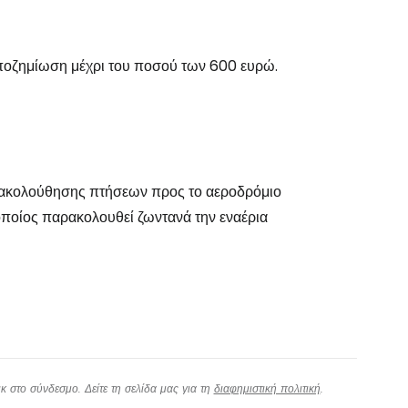
εχίστε με την Google
ποζημίωση μέχρι του ποσού των 600 ευρώ.
χίστε με το Facebook
νεχίστε με email
αρακολούθησης πτήσεων προς το αεροδρόμιο
ποίος παρακολουθεί ζωντανά την εναέρια
 στο σύνδεσμο. Δείτε τη σελίδα μας για τη
διαφημιστική πολιτική
.