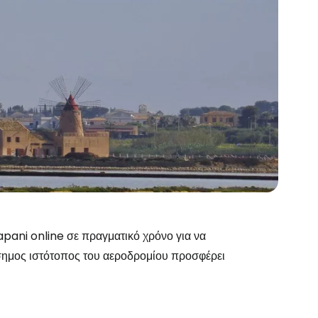
το Cestee
apani online σε πραγματικό χρόνο για να
ίσημος ιστότοπος του αεροδρομίου προσφέρει