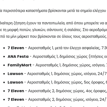
α περισσότερα καταστήματα βρίσκονται μετά τα σημεία ελέγχου
Συνδεθείτε σ
διαίτερη ζήτηση έχουν τα παντοπωλεία, από όπου μπορείτε να 
ε τη μορφή ποτών, γλυκών, σάντουιτς ή σαλάτες. Στο αεροδρόμ
... η παγκόσμια ταξιδιωτική κοινότητα
πό τα μίνι μάρκετ που βρίσκονται σε όλους τους αεροσταθμούς.
7
Eleven
- Αεροσταθμός 1, μετά τον έλεγχο ασφαλείας, 7:
Συν
ANA
Festa
- Αεροσταθμός 1, δημόσιος χώρος (πτήσεις εσ
FamilyMart
- Αεροσταθμός 1, δημόσιος χώρος, ισόγειο,
Συνε
Lawson
- Αεροσταθμός 1, δημόσιος χώρος, ισόγειο, 24/7
Lawson
- Αεροσταθμός 1, δημόσιος χώρος, 5ος όροφος, 
Συ
7
Eleven
- Αεροσταθμός 2, δημόσιος χώρος, 4ος όροφος
7
Eleven
- Αεροσταθμός 2, δημόσιος χώρος, ισόγειο, 24/