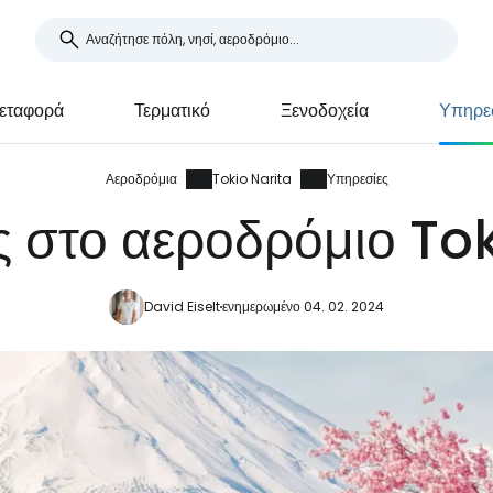
εταφορά
Τερματικό
Ξενοδοχεία
Υπηρε
Αεροδρόμια
Tokio Narita
Υπηρεσίες
 στο αεροδρόμιο To
David Eiselt
ενημερωμένο 04. 02. 2024