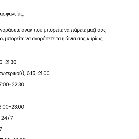
 ασφαλείας.
το Cestee
αγοράσετε σνακ που μπορείτε να πάρετε μαζί σας
ιο, μπορείτε να αγοράσετε τα ψώνια σας κυρίως
30-21:30
εχίστε με την Google
ωτερικού), 6:15-21:00
 7:00-22:30
χίστε με το Facebook
6:00-23:00
νεχίστε με email
, 24/7
7