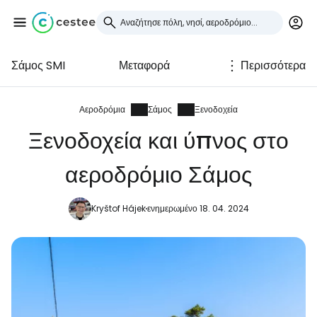
Σάμος SMI
Μεταφορά
Περισσότερα
Συνδεθείτε στο Cestee
... η παγκόσμια ταξιδιωτική κοινότητα
Αεροδρόμια
Σάμος
Ξενοδοχεία
Ξενοδοχεία και ύπνος στο
Συνεχίστε με την Google
αεροδρόμιο Σάμος
Kryštof Hájek
ενημερωμένο 18. 04. 2024
Συνεχίστε με το Facebook
Συνεχίστε με email