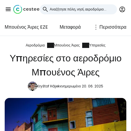
Μπουένος Άιρες EZE
Μεταφορά
Περισσότερα
Συνδεθείτε στο Cestee
... η παγκόσμια ταξιδιωτική κοινότητα
Αεροδρόμια
Μπουένος Άιρες
Υπηρεσίες
Υπηρεσίες στο αεροδρόμιο
Συνεχίστε με την Google
Μπουένος Άιρες
Kryštof Hájek
ενημερωμένο 20. 06. 2025
Συνεχίστε με το Facebook
Συνεχίστε με email