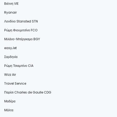
Βιέννη VIE
Ryanair
Λονδίνο Stansted STN
Ρώμη Φιουμιτσίνο FCO
Μιλάνο-Μπέργκαμο BGY
easyJet
Σαρδηνία
Ρώμη Τσιαμπίνο CIA
Wizz Air
Travel Service
Παρίσι Charles de Gaulle CDG
Μαδέρα
Μάλτα