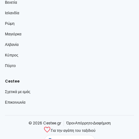
Βενετία
Ισλανδία
Ρώμη
Μαγιόρκα
Αλβανία
Κύπρος
Πόρτο
Cestee
Σχετικά με εμάς
Επικοινωνία
© 2026 Cestee.gr
Όροι
Απόρρητο
Διαφήμιση
Για την αγάπη του ταξιδιού
cestee.com