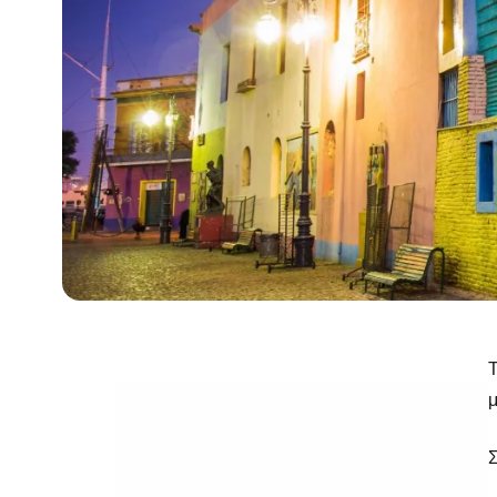
Τ
μ
Σ