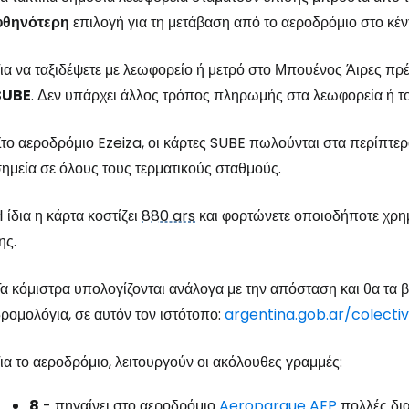
φθηνότερη
επιλογή για τη μετάβαση από το αεροδρόμιο στο κέν
ια να ταξιδέψετε με λεωφορείο ή μετρό στο Μπουένος Άιρες πρ
SUBE
. Δεν υπάρχει άλλος τρόπος πληρωμής στα λεωφορεία ή το
το αεροδρόμιο Ezeiza, οι κάρτες SUBE πωλούνται στα περίπτερ
ημεία σε όλους τους τερματικούς σταθμούς.
 ίδια η κάρτα κοστίζει
880 ars
και φορτώνετε οποιοδήποτε χρημ
ης.
α κόμιστρα υπολογίζονται ανάλογα με την απόσταση και θα τα βρ
ρομολόγια, σε αυτόν τον ιστότοπο:
argentina.gob.ar/colecti
ια το αεροδρόμιο, λειτουργούν οι ακόλουθες γραμμές:
8
- πηγαίνει στο αεροδρόμιο
Aeroparque AEP
πολλές δια