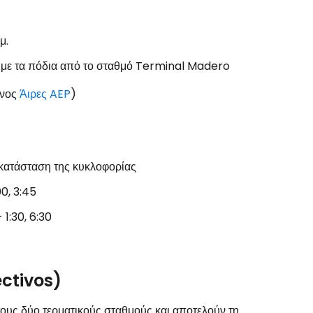
μ.
το Cestee
 με τα πόδια από το σταθμό Terminal Madero
ένος
Άιρες
AEP
)
εχίστε με την Google
 κατάσταση της κυκλοφορίας
0, 3:45
χίστε με το Facebook
1:30, 6:30
νεχίστε με email
ctivos)
ους δύο τερματικούς σταθμούς και αποτελούν τη