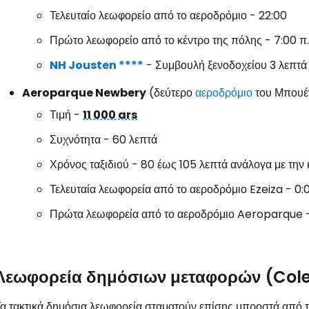
Τελευταίο λεωφορείο από το αεροδρόμιο - 22:00
Πρώτο λεωφορείο από το κέντρο της πόλης - 7:00 π.
Συνδεθείτε σ
NH Jousten ****
- Συμβουλή ξενοδοχείου 3 λεπτά
Aeroparque Newbery
(δεύτερο
αεροδρόμιο
του Μπου
... η παγκόσμια ταξιδιωτική κοινότητα
Τιμή -
11 000 ars
Συχνότητα - 60 λεπτά
Συν
Χρόνος ταξιδιού - 80 έως 105 λεπτά ανάλογα με την
Τελευταία λεωφορεία από το αεροδρόμιο Ezeiza - 0:0
Συνε
Πρώτα λεωφορεία από το αεροδρόμιο Aeroparque - 
Συ
Λεωφορεία δημόσιων μεταφορών (Cole
α τακτικά δημόσια λεωφορεία σταματούν επίσης μπροστά από τ