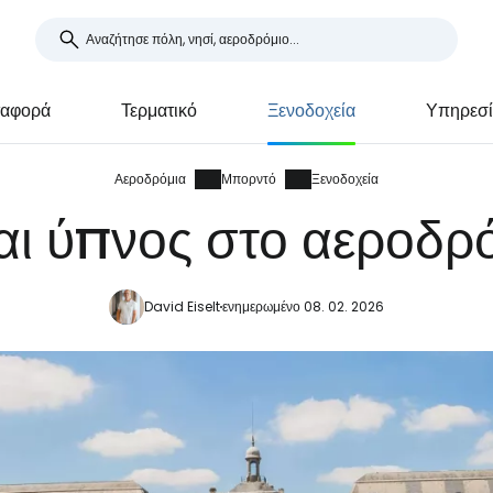
ταφορά
Τερματικό
Ξενοδοχεία
Υπηρεσί
Αεροδρόμια
Μπορντό
Ξενοδοχεία
αι ύπνος στο αεροδ
David Eiselt
ενημερωμένο 08. 02. 2026