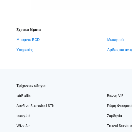
Σχετικά θέματα
Μπορντό BOD
Μεταφορά
Υπηρεσίες
Αφίξεις και αν
Τρέχοντες οδηγοί
airBaltic
Βιέννη VIE
Λονδίνο Stansted STN
Ρώμη Φιουμιτσ
easyJet
Σαρδηνία
Wizz Air
Travel Service