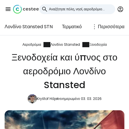
Λονδίνο Stansted STN
Τερματικό
Περισσότερα
Συνδεθείτε στο Cestee
... η παγκόσμια ταξιδιωτική κοινότητα
Αεροδρόμια
Λονδίνο Stansted
Ξενοδοχεία
Ξενοδοχεία και ύπνος στο
Συνεχίστε με την Google
αεροδρόμιο Λονδίνο
Stansted
Συνεχίστε με το Facebook
Kryštof Hájek
ενημερωμένο 03. 03. 2026
Συνεχίστε με email