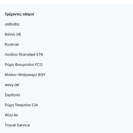
Τρέχοντες οδηγοί
airBaltic
Βιέννη VIE
Ryanair
Λονδίνο Stansted STN
Ρώμη Φιουμιτσίνο FCO
Μιλάνο-Μπέργκαμο BGY
easyJet
Σαρδηνία
Ρώμη Τσιαμπίνο CIA
Wizz Air
Travel Service