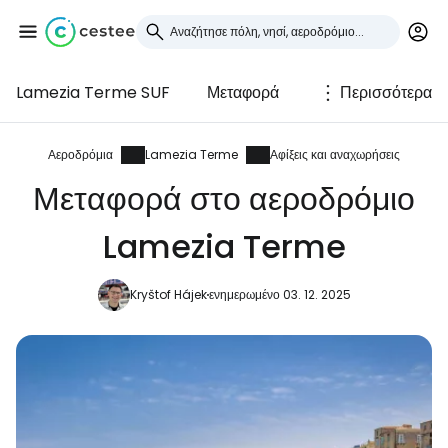
Lamezia Terme SUF
Μεταφορά
Περισσότερα
Συνδεθείτε στο Cestee
... η παγκόσμια ταξιδιωτική κοινότητα
Αεροδρόμια
Lamezia Terme
Αφίξεις και αναχωρήσεις
Μεταφορά στο αεροδρόμιο
Συνεχίστε με την Google
Lamezia Terme
Kryštof Hájek
ενημερωμένο 03. 12. 2025
Συνεχίστε με το Facebook
Συνεχίστε με email