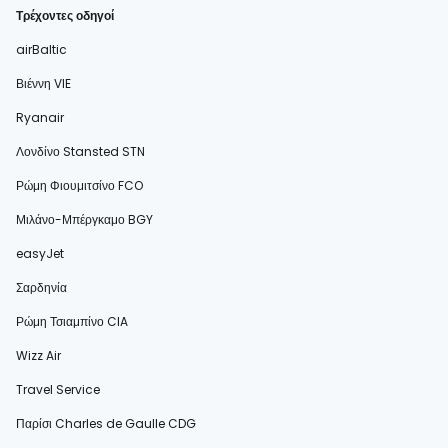
Τρέχοντες οδηγοί
airBaltic
Βιέννη VIE
Ryanair
Λονδίνο Stansted STN
Ρώμη Φιουμιτσίνο FCO
Μιλάνο-Μπέργκαμο BGY
easyJet
Σαρδηνία
Ρώμη Τσιαμπίνο CIA
Wizz Air
Travel Service
Παρίσι Charles de Gaulle CDG