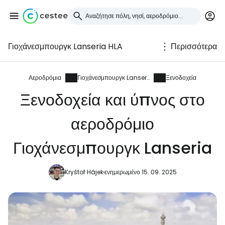
Γιοχάνεσμπουργκ Lanseria HLA
Περισσότερα
Συνδεθείτε στο Cestee
... η παγκόσμια ταξιδιωτική κοινότητα
Αεροδρόμια
Γιοχάνεσμπουργκ Lanseria
Ξενοδοχεία
Ξενοδοχεία και ύπνος στο
Συνεχίστε με την Google
αεροδρόμιο
Γιοχάνεσμπουργκ Lanseria
Συνεχίστε με το Facebook
Kryštof Hájek
ενημερωμένο 15. 09. 2025
Συνεχίστε με email