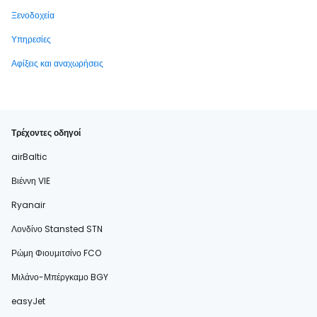
Ξενοδοχεία
Υπηρεσίες
Αφίξεις και αναχωρήσεις
Τρέχοντες οδηγοί
airBaltic
Βιέννη VIE
Ryanair
Λονδίνο Stansted STN
Ρώμη Φιουμιτσίνο FCO
Μιλάνο-Μπέργκαμο BGY
easyJet