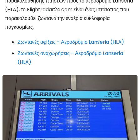
παρακολούθησης πτήσεων προς το αεροδρόμιο Lanseria
(HLA), το Flightradar24.com είναι ένας ιστότοπος που
παρακολουθεί ζωντανά την εναέρια κυκλοφορία
παγκοσμίως.
Ζωντανές αφίξεις - Αεροδρόμιο Lanseria (HLA)
Ζωντανές αναχωρήσεις - Αεροδρόμιο Lanseria
(HLA)