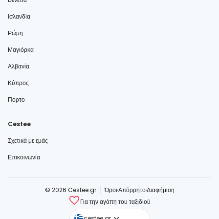
Ισλανδία
Ρώμη
Μαγιόρκα
Αλβανία
Κύπρος
Πόρτο
Cestee
Σχετικά με εμάς
Επικοινωνία
© 2026 Cestee.gr
Όροι
Απόρρητο
Διαφήμιση
Για την αγάπη του ταξιδιού
cestee.com
cestee.gr