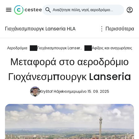
Γιοχάνεσμπουργκ Lanseria HLA
Περισσότερα
Συνδεθείτε στο Cestee
... η παγκόσμια ταξιδιωτική κοινότητα
Αεροδρόμια
Γιοχάνεσμπουργκ Lanseria
Αφίξεις και αναχωρήσεις
Μεταφορά στο αεροδρόμιο
Συνεχίστε με την Google
Γιοχάνεσμπουργκ Lanseria
Kryštof Hájek
ενημερωμένο 15. 09. 2025
Συνεχίστε με το Facebook
Συνεχίστε με email