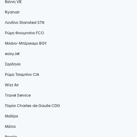
Βιέννη VIE
Ryanair
Λονδίνο Stansted STN
Ρώμη Φιουμιτσίνο FCO
Μιλάνο-Μπέργκαμο BGY
easyJet
Σαρδηνία
Ρώμη Τσιαμπίνο CIA
Wizz Air
Travel Service
Παρίσι Charles de Gaulle CDG
Μαδέρα
Μάλτα
Βενετία