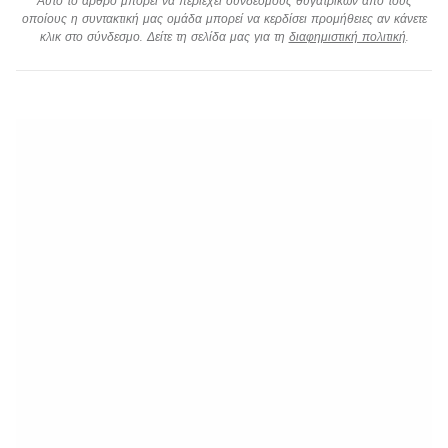
Αυτό το άρθρο μπορεί να περιέχει συνδέσμους θυγατρικών από τους
οποίους η συντακτική μας ομάδα μπορεί να κερδίσει προμήθειες αν κάνετε
κλικ στο σύνδεσμο. Δείτε τη σελίδα μας για τη
διαφημιστική πολιτική
.