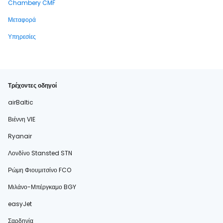
Chambery CMF
Μεταφορά
Υπηρεσίες
Τρέχοντες οδηγοί
airBaltic
Βιέννη VIE
Ryanair
Λονδίνο Stansted STN
Ρώμη Φιουμιτσίνο FCO
Μιλάνο-Μπέργκαμο BGY
easyJet
Σαρδηνία