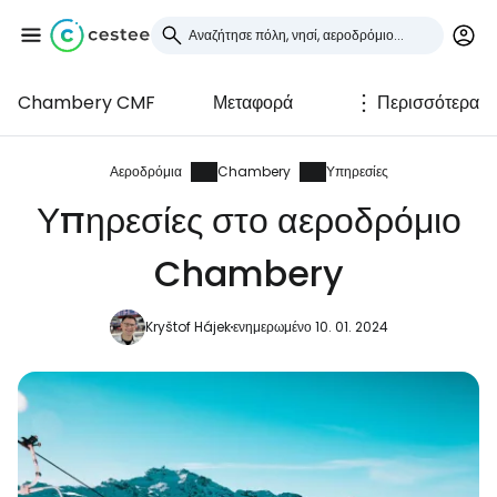
Chambery CMF
Μεταφορά
Περισσότερα
Συνδεθείτε στο Cestee
... η παγκόσμια ταξιδιωτική κοινότητα
Αεροδρόμια
Chambery
Υπηρεσίες
Υπηρεσίες στο αεροδρόμιο
Συνεχίστε με την Google
Chambery
Kryštof Hájek
ενημερωμένο 10. 01. 2024
Συνεχίστε με το Facebook
Συνεχίστε με email