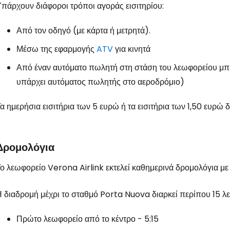
Συνδεθείτε σ
πάρχουν διάφοροι τρόποι αγοράς εισιτηρίου:
Από τον οδηγό (με κάρτα ή μετρητά).
... η παγκόσμια ταξιδιωτική κοινότητα
Μέσω της εφαρμογής
ATV
για κινητά
Από έναν αυτόματο πωλητή στη στάση του λεωφορείου μπ
Συν
υπάρχει αυτόματος πωλητής στο αεροδρόμιο)
α ημερήσια εισιτήρια των 5 ευρώ ή τα εισιτήρια των 1,50 ευρώ δε
Συνε
Δρομολόγια
Συ
ο λεωφορείο Verona Airlink εκτελεί καθημερινά δρομολόγια με
 διαδρομή μέχρι το σταθμό Porta Nuova διαρκεί περίπου 15 λε
Πρώτο λεωφορείο από το κέντρο - 5:15