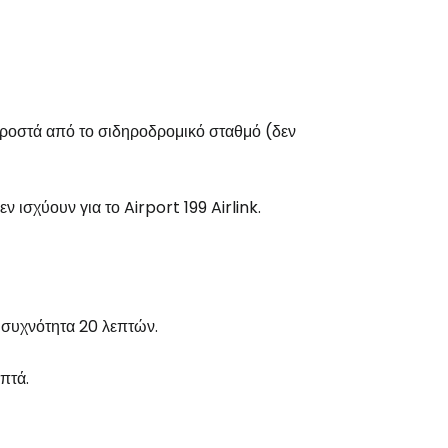
το Cestee
ροστά από το σιδηροδρομικό σταθμό (δεν
εχίστε με την Google
ν ισχύουν για το Airport 199 Airlink.
χίστε με το Facebook
νεχίστε με email
 συχνότητα 20 λεπτών.
πτά.