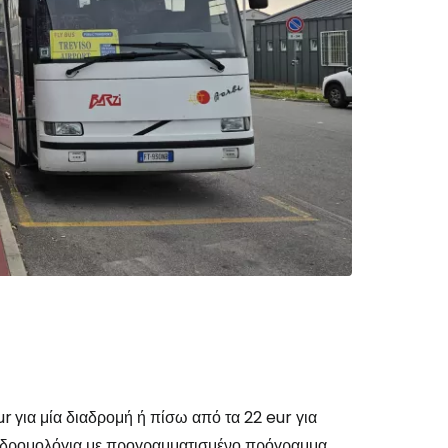
το Cestee
εχίστε με την Google
χίστε με το Facebook
νεχίστε με email
ur
για μία διαδρομή ή πίσω από τα 22 eur για
εί δρομολόγια με προγραμματισμένο πρόγραμμα.