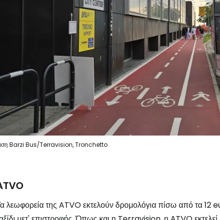
Συνδεθείτε σ
... η παγκόσμια ταξιδιωτική κοινότητα
Συν
Συνε
άση Barzi Bus/Terravision, Tronchetto
ATVO
Συ
α λεωφορεία της ATVO εκτελούν δρομολόγια πίσω από τα 12 e
αξίδι μετ' επιστροφής. Όπως και η Terravision, η ATVO εκτελ