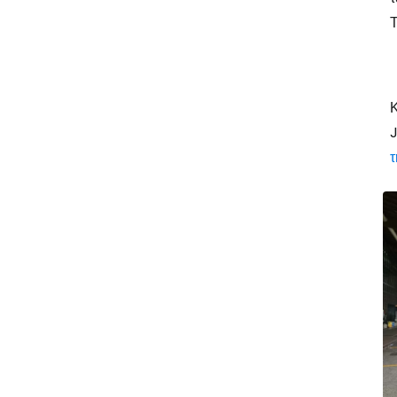
Τ
Κ
J