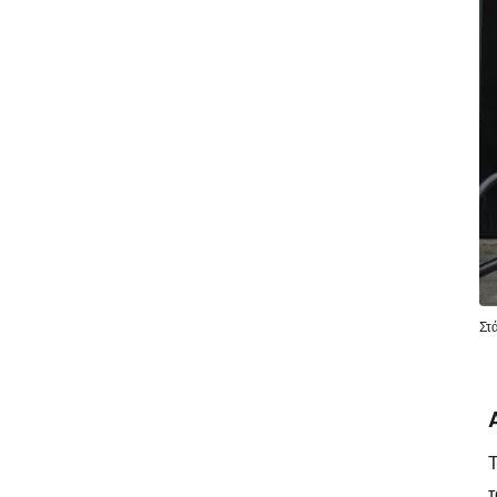
Στ
Τ
τ