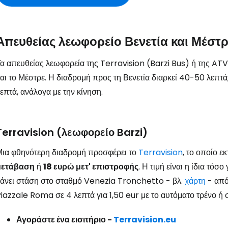
Απευθείας λεωφορείο Βενετία και Μέστρ
α απευθείας λεωφορεία της Terravision (Barzi Bus) ή της ATV
αι το Μέστρε. Η διαδρομή προς τη Βενετία διαρκεί 40-50 λεπτ
επτά, ανάλογα με την κίνηση.
Terravision (λεωφορείο Barzi)
ια φθηνότερη διαδρομή προσφέρει το
Terravision
, το οποίο ε
μετάβαση
ή
18 ευρώ μετ' επιστροφής
. Η τιμή είναι η ίδια τόσο
άνει στάση στο σταθμό Venezia Tronchetto - βλ.
χάρτη
- από
iazzale Roma σε 4 λεπτά για 1,50 eur με το αυτόματο τρένο ή σ
Αγοράστε ένα εισιτήριο -
Terravision.eu