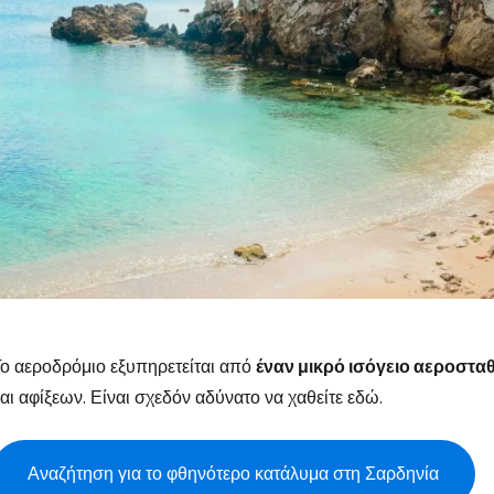
ο αεροδρόμιο εξυπηρετείται από
έναν μικρό ισόγειο αεροστα
αι αφίξεων. Είναι σχεδόν αδύνατο να χαθείτε εδώ.
Συνδεθείτε σ
Αναζήτηση για το φθηνότερο κατάλυμα στη Σαρδηνία