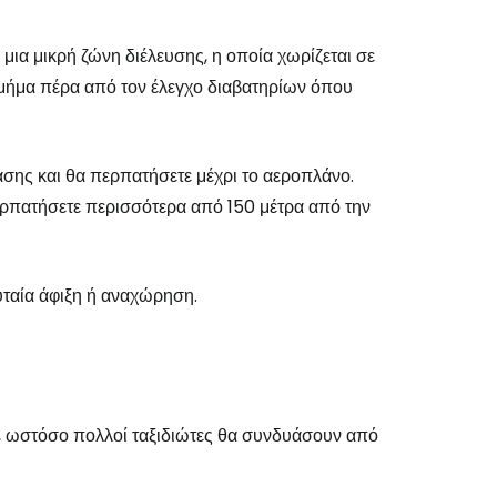
μια μικρή ζώνη διέλευσης, η οποία χωρίζεται σε
τμήμα πέρα από τον έλεγχο διαβατηρίων όπου
εχίστε με την Google
ασης και θα περπατήσετε μέχρι το αεροπλάνο.
περπατήσετε περισσότερα από 150 μέτρα από την
χίστε με το Facebook
ευταία άφιξη ή αναχώρηση.
νεχίστε με email
η, ωστόσο πολλοί ταξιδιώτες θα συνδυάσουν από