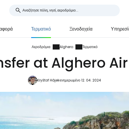
αφορά
Τερματικό
Ξενοδοχεία
Υπηρεσί
Αεροδρόμια
Alghero
Τερματικό
sfer at Alghero Ai
Kryštof Hájek
ενημερωμένο 12. 04. 2024