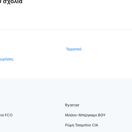
0 σχόλια
Τερματικό
αχωρήσεις
Ryanair
ίνο FCO
Μιλάνο-Μπέργκαμο BGY
Ρώμη Τσιαμπίνο CIA