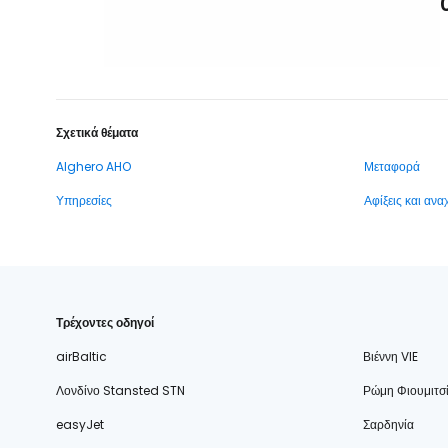
Σχετικά θέματα
Alghero AHO
Μεταφορά
Υπηρεσίες
Αφίξεις και αν
Τρέχοντες οδηγοί
airBaltic
Βιέννη VIE
Λονδίνο Stansted STN
Ρώμη Φιουμιτσ
easyJet
Σαρδηνία