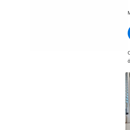
Μ
Ο
ό