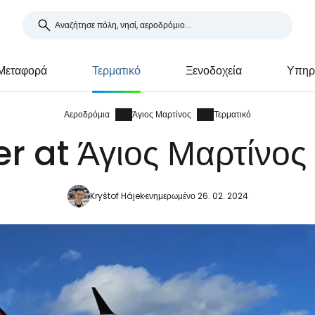
Μεταφορά
Τερματικό
Ξενοδοχεία
Υπηρ
Αεροδρόμια
Άγιος Μαρτίνος
Τερματικό
r at Άγιος Μαρτίνος
Kryštof Hájek
ενημερωμένο 26. 02. 2024