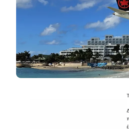
Τ
Δ
π
έ