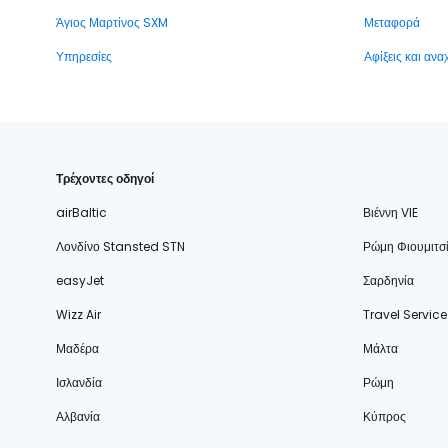
Άγιος Μαρτίνος SXM
Μεταφορά
Υπηρεσίες
Αφίξεις και αν
Τρέχοντες οδηγοί
airBaltic
Βιέννη VIE
Λονδίνο Stansted STN
Ρώμη Φιουμιτσ
easyJet
Σαρδηνία
Wizz Air
Travel Service
Μαδέρα
Μάλτα
Ισλανδία
Ρώμη
Αλβανία
Κύπρος