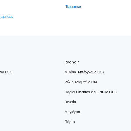
Τερματικό
αχωρήσεις
Ryanair
ίνο FCO
Μιλάνο-Μπέργκαμο BGY
Ρώμη Τσιαμπίνο CIA
Παρίσι Charles de Gaulle CDG
Βενετία
Μαγιόρκα
Πόρτο