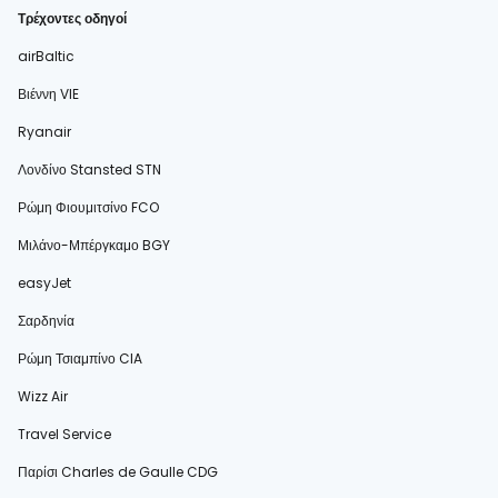
Τρέχοντες οδηγοί
airBaltic
Βιέννη VIE
Ryanair
Λονδίνο Stansted STN
Ρώμη Φιουμιτσίνο FCO
Μιλάνο-Μπέργκαμο BGY
easyJet
Σαρδηνία
Ρώμη Τσιαμπίνο CIA
Wizz Air
Travel Service
Παρίσι Charles de Gaulle CDG