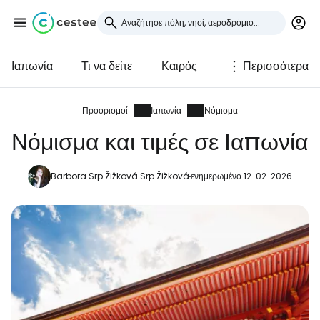
Ιαπωνία
Τι να δείτε
Καιρός
Περισσότερα
Συνδεθείτε στο Cestee
... η παγκόσμια ταξιδιωτική κοινότητα
Προορισμοί
Ιαπωνία
Νόμισμα
Νόμισμα και τιμές σε Ιαπωνία
Συνεχίστε με την Google
Barbora Srp Žižková Srp Žižková
ενημερωμένο 12. 02. 2026
Συνεχίστε με το Facebook
Συνεχίστε με email