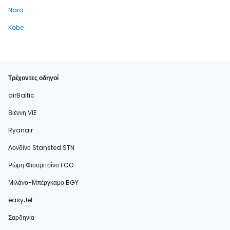
Nara
Kobe
Τρέχοντες οδηγοί
airBaltic
Βιέννη VIE
Ryanair
Λονδίνο Stansted STN
Ρώμη Φιουμιτσίνο FCO
Μιλάνο-Μπέργκαμο BGY
easyJet
Σαρδηνία