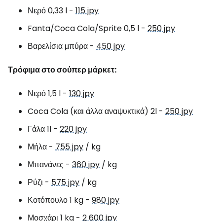
Νερό 0,33 l -
115 jpy
Fanta/Coca Cola/Sprite 0,5 l -
250 jpy
Βαρελίσια μπύρα -
450 jpy
Τρόφιμα στο σούπερ μάρκετ:
Νερό 1,5 l -
130 jpy
Coca Cola (και άλλα αναψυκτικά) 2l -
250 jpy
Γάλα 1l -
220 jpy
Μήλα -
755 jpy
/ kg
Μπανάνες -
360 jpy
/ kg
Ρύζι -
575 jpy
/ kg
Κοτόπουλο 1 kg -
980 jpy
Μοσχάρι 1 kg -
2 600 jpy