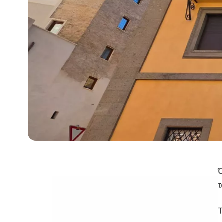
Ό
τ
Τ