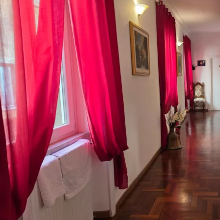
Συνδεθείτε σ
... η παγκόσμια ταξιδιωτική κοινότητα
Συν
Συνε
Συ