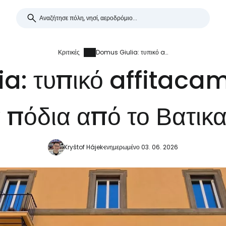
Κριτικές
Domus Giulia: τυπικό affitacamare σε μικρή απόσταση με τα πόδια από το Βατικανό και το κέντρο
a: τυπικό affitacam
πόδια από το Βατικα
Kryštof Hájek
ενημερωμένο 03. 06. 2026