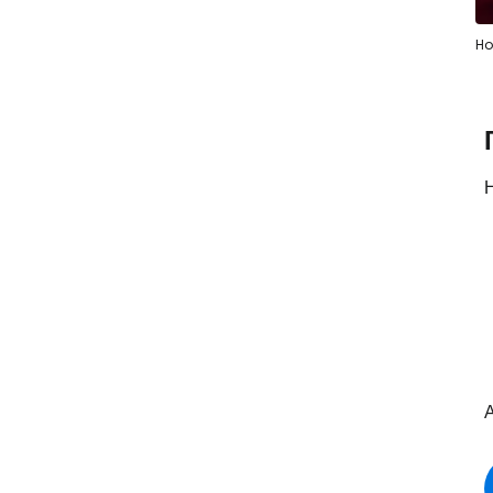
Ho
Η
Α