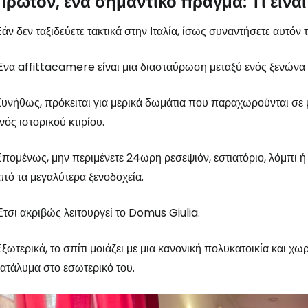
Πρώτον, ένα σημαντικό πράγμα: Τι είνα
άν δεν ταξιδεύετε τακτικά στην Ιταλία, ίσως συναντήσετε αυτόν
να affittacamere είναι μια διασταύρωση μεταξύ ενός ξενώνα κ
υνήθως, πρόκειται για μερικά δωμάτια που παραχωρούνται σε μ
νός ιστορικού κτιρίου.
πομένως, μην περιμένετε 24ωρη ρεσεψιόν, εστιατόριο, λόμπι ή
πό τα μεγαλύτερα ξενοδοχεία.
τσι ακριβώς λειτουργεί το Domus Giulia.
ξωτερικά, το σπίτι μοιάζει με μια κανονική πολυκατοικία και χω
ατάλυμα στο εσωτερικό του.