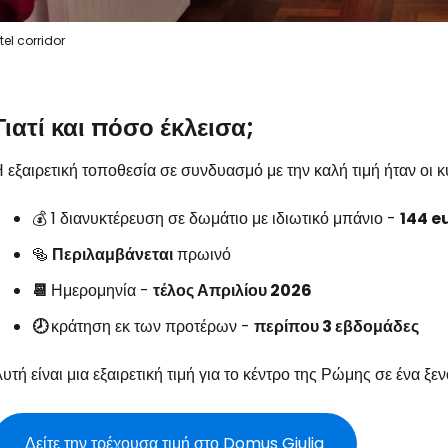
tel corridor
Γιατί και πόσο έκλεισα;
 εξαιρετική τοποθεσία σε συνδυασμό με την καλή τιμή ήταν οι κ
💰 1 διανυκτέρευση σε δωμάτιο με ιδιωτικό μπάνιο -
144 e
🥯
Περιλαμβάνεται
πρωινό
📆
Ημερομηνία -
τέλος Απριλίου 2026
🕗
κράτηση εκ των προτέρων -
περίπου 3 εβδομάδες
υτή είναι μια εξαιρετική τιμή για το κέντρο της Ρώμης σε ένα ξ
Δείτε την τρέχουσα τιμή στο Domus Giulia