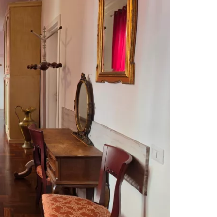
το Cestee
εχίστε με την Google
χίστε με το Facebook
νεχίστε με email