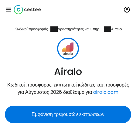
Κωδικοί προσφοράς
Δραστηριότητες και υπηρεσίες
Airalo
Συνδεθείτε στο Cestee
... η παγκόσμια ταξιδιωτική κοινότητα
Συνεχίστε με την Google
Airalo
Κωδικοί προσφοράς, εκπτωτικοί κώδικες και προσφορές
Συνεχίστε με το Facebook
για Αύγουστος 2026 διαθέσιμο για
airalo.com
Εμφάνιση τρεχουσών εκπτώσεων
Συνεχίστε με email