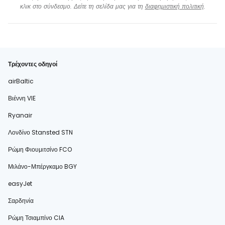
κλικ στο σύνδεσμο. Δείτε τη σελίδα μας για τη
διαφημιστική πολιτική
.
Τρέχοντες οδηγοί
airBaltic
Βιέννη VIE
Ryanair
Λονδίνο Stansted STN
Ρώμη Φιουμιτσίνο FCO
Μιλάνο-Μπέργκαμο BGY
easyJet
Σαρδηνία
Ρώμη Τσιαμπίνο CIA