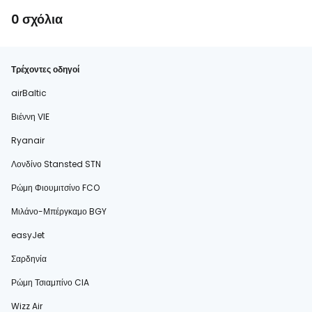
0 σχόλια
Τρέχοντες οδηγοί
airBaltic
Βιέννη VIE
Ryanair
Λονδίνο Stansted STN
Ρώμη Φιουμιτσίνο FCO
Μιλάνο-Μπέργκαμο BGY
easyJet
Σαρδηνία
Ρώμη Τσιαμπίνο CIA
Wizz Air