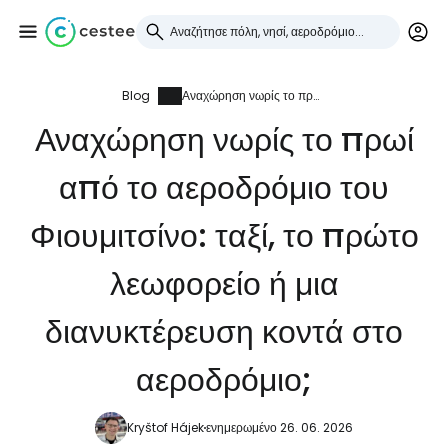
Blog
Αναχώρηση νωρίς το πρωί από το αεροδρόμιο του Φιουμιτσίνο: ταξί, το πρώτο λεωφορείο ή μια διανυκτέρευση κοντά στο αεροδρόμιο;
Συνδεθείτε στο Cestee
Αναχώρηση νωρίς το πρωί
... η παγκόσμια ταξιδιωτική κοινότητα
από το αεροδρόμιο του
Συνεχίστε με την Google
Φιουμιτσίνο: ταξί, το πρώτο
λεωφορείο ή μια
Συνεχίστε με το Facebook
διανυκτέρευση κοντά στο
αεροδρόμιο;
Συνεχίστε με email
Kryštof Hájek
ενημερωμένο 26. 06. 2026