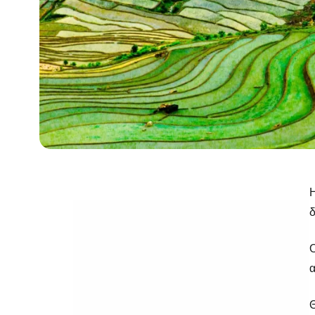
Η
δ
Ο
α
Θ