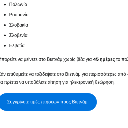
Πολωνία
Ρουμανία
Σλοβακία
Συνδεθείτε σ
Σλοβενία
Ελβετία
... η παγκόσμια ταξιδιωτική κοινότητα
πορείτε να μείνετε στο Βιετνάμ χωρίς βίζα για
45 ημέρες
το πολ
Συν
άν επιθυμείτε να ταξιδέψετε στο Βιετνάμ για περισσότερες από 
α πρέπει να υποβάλετε αίτηση για ηλεκτρονική θεώρηση.
Συνε
Συγκρίνετε τιμές πτήσεων προς Βιετνάμ
Συ