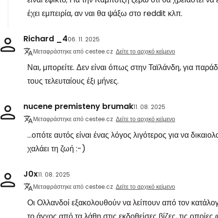
έχει εμπειρία, αν ναι θα ψάξω στο reddit κλπ.
Richard _4
06. 11. 2025
Μεταφράστηκε από cestee.cz
Δείτε το αρχικό κείμενο
Ναι, μπορείτε. Δεν είναι όπως στην Ταϊλάνδη, για παράδ
τους τελευταίους έξι μήνες.
nucene premisteny brumak
11. 08. 2025
Μεταφράστηκε από cestee.cz
Δείτε το αρχικό κείμενο
...οπότε αυτός είναι ένας λόγος λιγότερος για να δικαιολ
χαλάει τη ζωή :-)
J0x
11. 08. 2025
Μεταφράστηκε από cestee.cz
Δείτε το αρχικό κείμενο
Οι Ολλανδοί εξακολουθούν να λείπουν από τον κατάλογο.
το άγχος από τα λάθη στις εκδοθείσες βίζες, τις οποίε