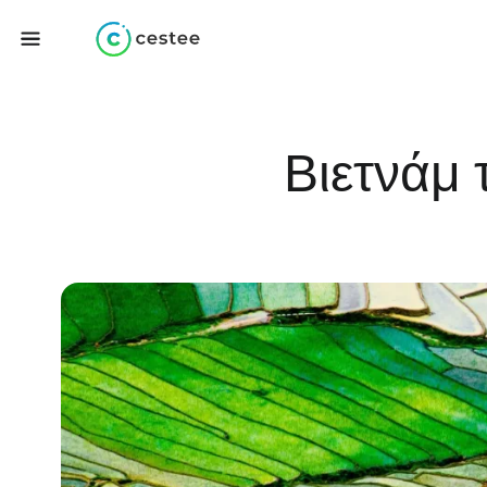
Βιετνάμ 