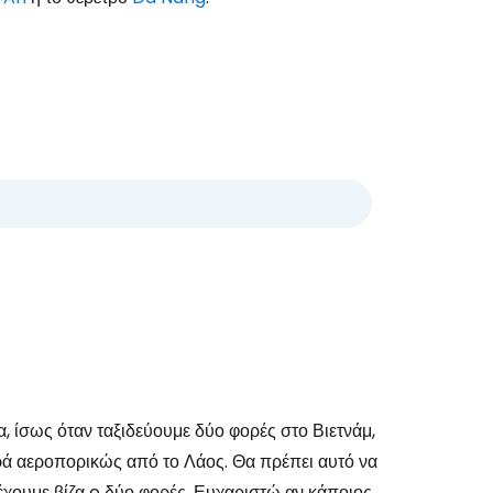
α, ίσως όταν ταξιδεύουμε δύο φορές στο Βιετνάμ,
ρά αεροπορικώς από το Λάος. Θα πρέπει αυτό να
α έχουμε βίζα e δύο φορές. Ευχαριστώ αν κάποιος