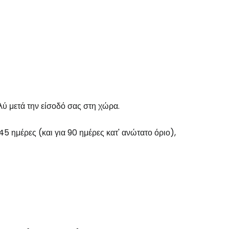
το Cestee
ύ μετά την είσοδό σας στη χώρα.
εχίστε με την Google
45 ημέρες (και για 90 ημέρες κατ' ανώτατο όριο),
χίστε με το Facebook
νεχίστε με email