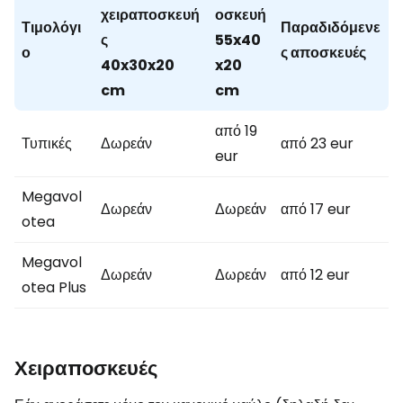
χειραποσκευή
οσκευή
Τιμολόγι
Παραδιδόμενε
ς
55x40
ο
ς αποσκευές
40x30x20
x20
cm
cm
από 19
Τυπικές
Δωρεάν
από 23 eur
eur
Megavol
Δωρεάν
Δωρεάν
από 17 eur
otea
Megavol
Δωρεάν
Δωρεάν
από 12 eur
otea Plus
Χειραποσκευές