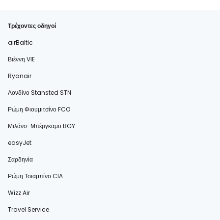
Τρέχοντες οδηγοί
airBaltic
Βιέννη VIE
Ryanair
Λονδίνο Stansted STN
Ρώμη Φιουμιτσίνο FCO
Μιλάνο-Μπέργκαμο BGY
easyJet
Σαρδηνία
Ρώμη Τσιαμπίνο CIA
Wizz Air
Travel Service