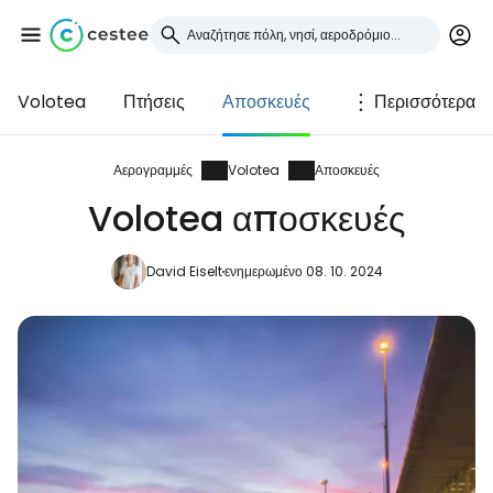
Volotea
Πτήσεις
Αποσκευές
Περισσότερα
Συνδεθείτε στο Cestee
... η παγκόσμια ταξιδιωτική κοινότητα
Αερογραμμές
Volotea
Αποσκευές
Volotea αποσκευές
Συνεχίστε με την Google
David Eiselt
ενημερωμένο 08. 10. 2024
Συνεχίστε με το Facebook
Συνεχίστε με email