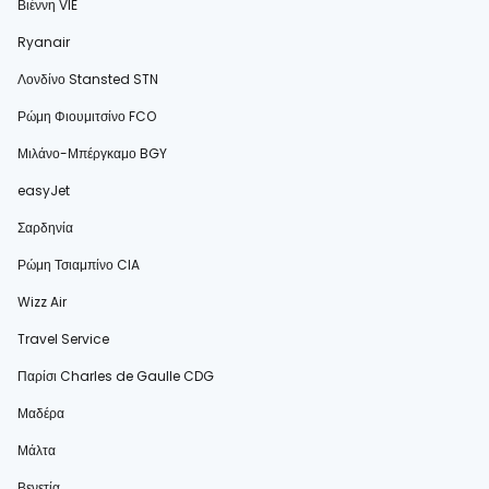
Βιέννη VIE
Ryanair
Λονδίνο Stansted STN
Ρώμη Φιουμιτσίνο FCO
Μιλάνο-Μπέργκαμο BGY
easyJet
Σαρδηνία
Ρώμη Τσιαμπίνο CIA
Wizz Air
Travel Service
Παρίσι Charles de Gaulle CDG
Μαδέρα
Μάλτα
Βενετία