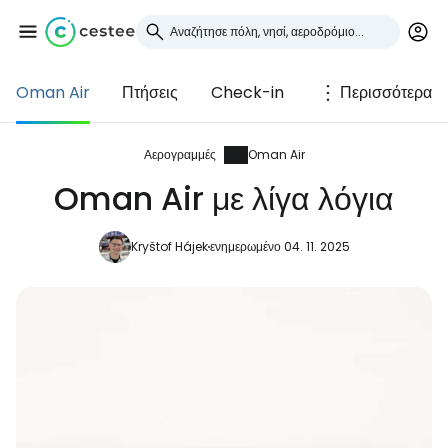
Oman Air
Πτήσεις
Check-in
Περισσότερα
Συνδεθείτε στο Cestee
... η παγκόσμια ταξιδιωτική κοινότητα
Αερογραμμές
Oman Air
Oman Air με λίγα λόγια
Συνεχίστε με την Google
Kryštof Hájek
ενημερωμένο 04. 11. 2025
Συνεχίστε με το Facebook
Συνεχίστε με email