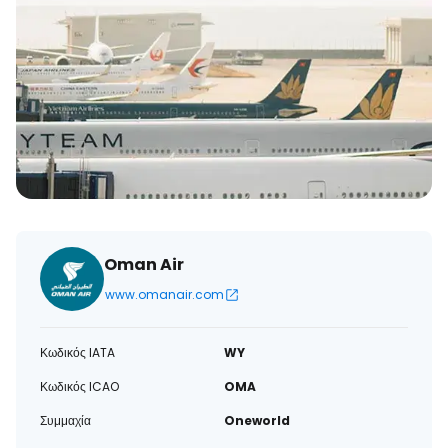
Oman Air
www.omanair.com
Κωδικός IATA
WY
Κωδικός ICAO
OMA
Συμμαχία
Oneworld