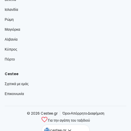
Ισλανδία
Ρώμη
Μαγιόρκα
Αλβανία
Κύπρος
Πόρτο
Cestee
Σχετικά με εμάς
Επικοινωνία
© 2026 Cestee.gr
Όροι
Απόρρητο
Διαφήμιση
Για την αγάπη του ταξιδιού
cestee.com
cestee.gr