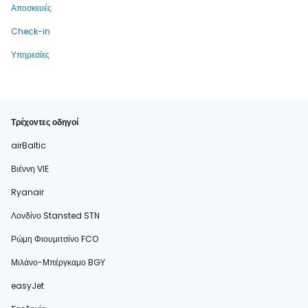
Αποσκευές
Check-in
Υπηρεσίες
Τρέχοντες οδηγοί
airBaltic
Βιέννη VIE
Ryanair
Λονδίνο Stansted STN
Ρώμη Φιουμιτσίνο FCO
Μιλάνο-Μπέργκαμο BGY
easyJet