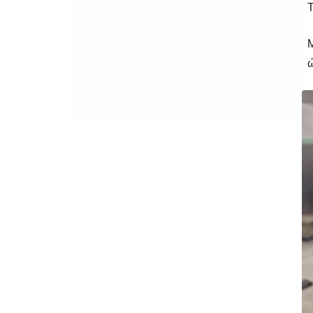
Τ
Μ
ώ