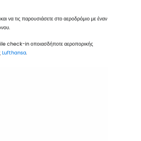
εχίστε με την Google
και να τις παρουσιάσετε στο αεροδρόμιο με έναν
ώνου.
χίστε με το Facebook
ile check-in οποιασδήποτε αεροπορικής
ς
Lufthansa
.
νεχίστε με email