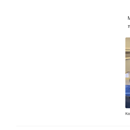
Μ
π
Κα