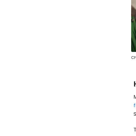
Ch
Μ
S
Τ