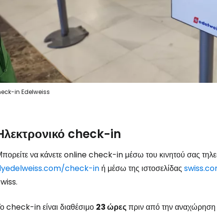
eck-in Edelweiss
Ηλεκτρονικό check-in
πορείτε να κάνετε online check-in μέσω του κινητού σας τηλ
Συνδεθείτε σ
flyedelweiss.com/check-in
ή μέσω της ιστοσελίδας
swiss.c
wiss.
... η παγκόσμια ταξιδιωτική κοινότητα
ο check-in είναι διαθέσιμο
23 ώρες
πριν από την αναχώρηση κ