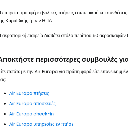
 εταιρεία προσφέρει βολικές πτήσεις εσωτερικού και συνδέσεις 
Συνδεθείτε σ
ης Καραϊβικής ή των ΗΠΑ.
 αεροπορική εταιρεία διαθέτει στόλο περίπου 50 αεροσκαφώ
... η παγκόσμια ταξιδιωτική κοινότητα
Συν
Αποκτήστε περισσότερες συμβουλές για
ίτε πετάτε με την Air Europa για πρώτη φορά είτε επανειλημμέν
ας:
Συνε
Air Europa πτήσεις
Συ
Air Europa αποσκευές
Air Europa check-in
Air Europa υπηρεσίες εν πτήσει