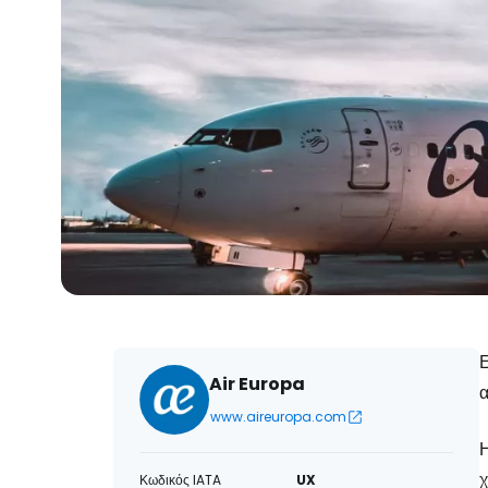
Ε
Air Europa
www.aireuropa.com
Η
χ
Κωδικός IATA
UX