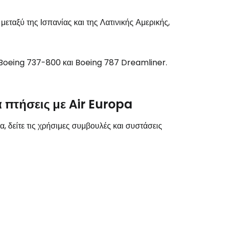
μεταξύ της Ισπανίας και της Λατινικής Αμερικής,
το Cestee
ν Boeing 737-800 και Boeing 787 Dreamliner.
εχίστε με την Google
 πτήσεις με Air Europa
α, δείτε τις χρήσιμες συμβουλές και συστάσεις
χίστε με το Facebook
νεχίστε με email