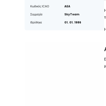
Κωδικός ICAO
AEA
Η
Συμμαχία
SkyTeam
τ
Ιδρύθηκε
01. 01. 1986
Η
Ε
μ