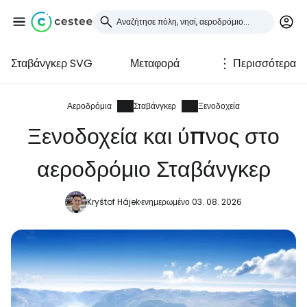
Σταβάνγκερ SVG
Μεταφορά
Περισσότερα
Συνδεθείτε στο Cestee
... η παγκόσμια ταξιδιωτική κοινότητα
Αεροδρόμια
Σταβάνγκερ
Ξενοδοχεία
Ξενοδοχεία και ύπνος στο
Συνεχίστε με την Google
αεροδρόμιο Σταβάνγκερ
Kryštof Hájek
ενημερωμένο 03. 08. 2026
Συνεχίστε με το Facebook
Συνεχίστε με email