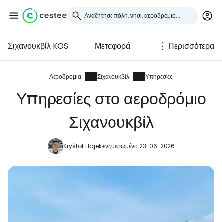
Σιχανουκβίλ KOS
Μεταφορά
Περισσότερα
Συνδεθείτε στο Cestee
... η παγκόσμια ταξιδιωτική κοινότητα
Αεροδρόμια
Σιχανουκβίλ
Υπηρεσίες
Υπηρεσίες στο αεροδρόμιο
Συνεχίστε με την Google
Σιχανουκβίλ
Kryštof Hájek
ενημερωμένο 23. 06. 2026
Συνεχίστε με το Facebook
Συνεχίστε με email