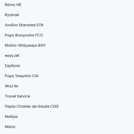
Βιέννη VIE
Ryanair
Λονδίνο Stansted STN
Ρώμη Φιουμιτσίνο FCO
Μιλάνο-Μπέργκαμο BGY
easyJet
Σαρδηνία
Ρώμη Τσιαμπίνο CIA
Wizz Air
Travel Service
Παρίσι Charles de Gaulle CDG
Μαδέρα
Μάλτα