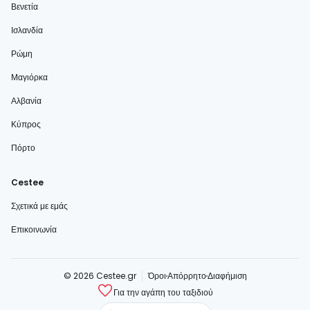
Βενετία
Ισλανδία
Ρώμη
Μαγιόρκα
Αλβανία
Κύπρος
Πόρτο
Cestee
Σχετικά με εμάς
Επικοινωνία
© 2026 Cestee.gr
Όροι
Απόρρητο
Διαφήμιση
Για την αγάπη του ταξιδιού
cestee.com