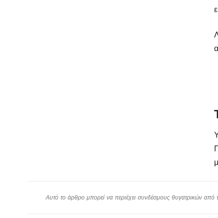
ε
Λ
α
Υ
Π
μ
Αυτό το άρθρο μπορεί να περιέχει συνδέσμους θυγατρικών από το