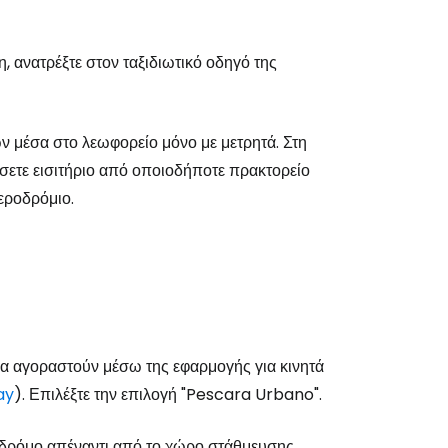
, ανατρέξτε στον ταξιδιωτικό οδηγό της
το Cestee
ν μέσα στο λεωφορείο μόνο με μετρητά. Στη
σετε εισιτήριο από οποιοδήποτε πρακτορείο
εροδρόμιο.
εχίστε με την Google
χίστε με το Facebook
 να αγοραστούν μέσω της εφαρμογής για κινητά
νεχίστε με email
ay
). Επιλέξτε την επιλογή "Pescara Urbano".
 δρόμο απέναντι από το χώρο στάθμευσης,