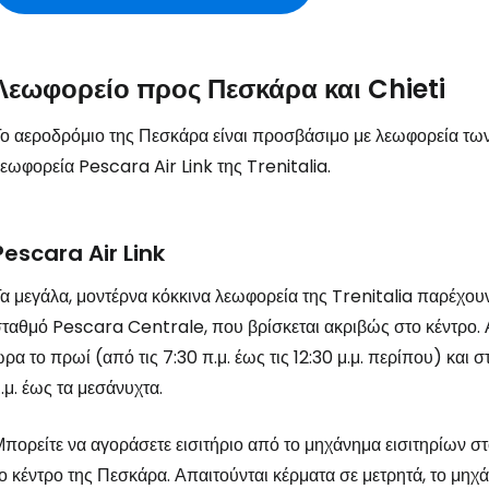
Λεωφορείο προς Πεσκάρα και Chieti
ο αεροδρόμιο της Πεσκάρα είναι προσβάσιμο με λεωφορεία των
εωφορεία Pescara Air Link της Trenitalia.
Pescara Air Link
α μεγάλα, μοντέρνα κόκκινα λεωφορεία της Trenitalia παρέχου
ταθμό Pescara Centrale, που βρίσκεται ακριβώς στο κέντρο. 
ρα το πρωί (από τις 7:30 π.μ. έως τις 12:30 μ.μ. περίπου) και 
.μ. έως τα μεσάνυχτα.
πορείτε να αγοράσετε εισιτήριο από το μηχάνημα εισιτηρίων σ
ο κέντρο της Πεσκάρα. Απαιτούνται κέρματα σε μετρητά, το μηχά