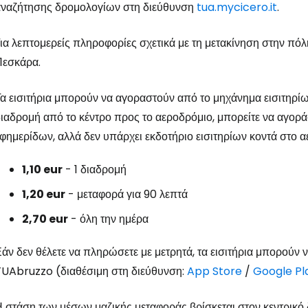
αναζήτησης δρομολογίων στη διεύθυνση
tua.mycicero.it
.
ια λεπτομερείς πληροφορίες σχετικά με τη μετακίνηση στην πόλη
Συνδεθείτε σ
Πεσκάρα.
α εισιτήρια μπορούν να αγοραστούν από το μηχάνημα εισιτηρίω
... η παγκόσμια ταξιδιωτική κοινότητα
ιαδρομή από το κέντρο προς το αεροδρόμιο, μπορείτε να αγορά
φημερίδων, αλλά δεν υπάρχει εκδοτήριο εισιτηρίων κοντά στο α
Συν
1,10 eur
- 1 διαδρομή
1,20 eur
- μεταφορά για 90 λεπτά
Συνε
2,70 eur
- όλη την ημέρα
άν δεν θέλετε να πληρώσετε με μετρητά, τα εισιτήρια μπορούν
Συ
UAbruzzo (διαθέσιμη στη διεύθυνση:
App Store
/
Google Pl
 στάση των μέσων μαζικής μεταφοράς βρίσκεται στον κεντρικό