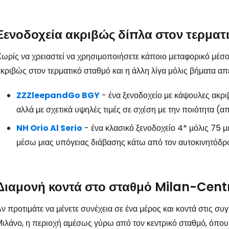
Ξενοδοχεία ακριβώς δίπλα στον τερματ
Συνδεθείτε σ
ωρίς να χρειαστεί να χρησιμοποιήσετε κάποιο μεταφορικό μέσο
κριβώς στον τερματικό σταθμό και η άλλη λίγα μόλις βήματα απ
... η παγκόσμια ταξιδιωτική κοινότητα
ZZZleepandGo BGY
- ένα ξενοδοχείο με κάψουλες ακρι
αλλά με σχετικά υψηλές τιμές σε σχέση με την ποιότητα 
Συν
NH Orio Al Serio
- ένα κλασικό ξενοδοχείο 4* μόλις 75 
μέσω μιας υπόγειας διάβασης κάτω από τον αυτοκινητόδρο
Συνε
Διαμονή κοντά στο σταθμό Milan-Cent
ν προτιμάτε να μένετε συνέχεια σε ένα μέρος και κοντά στις συγ
Συ
ιλάνο, η περιοχή αμέσως γύρω από τον κεντρικό σταθμό, όπου