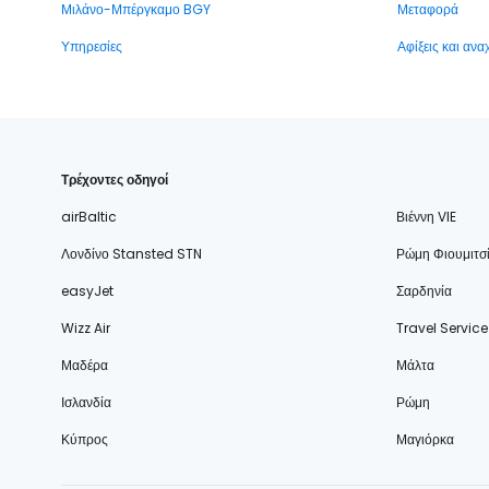
Μιλάνο-Μπέργκαμο BGY
Μεταφορά
Υπηρεσίες
Αφίξεις και αν
Τρέχοντες οδηγοί
airBaltic
Βιέννη VIE
Λονδίνο Stansted STN
Ρώμη Φιουμιτσ
easyJet
Σαρδηνία
Wizz Air
Travel Service
Μαδέρα
Μάλτα
Ισλανδία
Ρώμη
Κύπρος
Μαγιόρκα