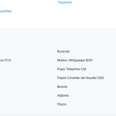
Τερματικό
αχωρήσεις
Ryanair
ίνο FCO
Μιλάνο-Μπέργκαμο BGY
Ρώμη Τσιαμπίνο CIA
Παρίσι Charles de Gaulle CDG
Βενετία
Αλβανία
Πόρτο