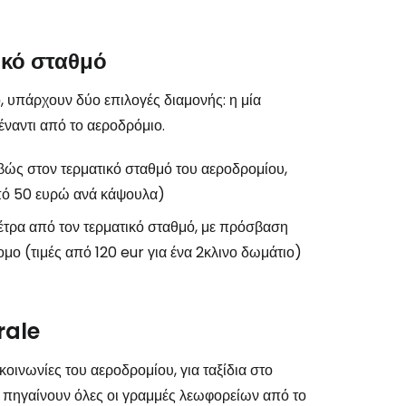
ικό σταθμό
το Cestee
, υπάρχουν δύο επιλογές διαμονής: η μία
έναντι από το αεροδρόμιο.
βώς στον τερματικό σταθμό του αεροδρομίου,
(από 50 ευρώ ανά κάψουλα)
εχίστε με την Google
μέτρα από τον τερματικό σταθμό, με πρόσβαση
μο (τιμές από 120 eur για ένα 2κλινο δωμάτιο)
χίστε με το Facebook
rale
κοινωνίες του αεροδρομίου, για ταξίδια στο
νεχίστε με email
 πηγαίνουν όλες οι γραμμές λεωφορείων από το