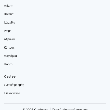
Μάλτα
Βενετία
Ισλανδία
Ρώμη
Αλβανία
Κύπρος
Μαγιόρκα
Πόρτο
Cestee
Σχετικά με εμάς
Επικοινωνία
© 2026 Cestee.gr
Όροι
Απόρρητο
Διαφήμιση