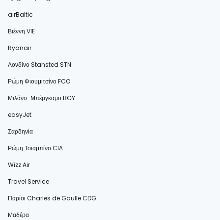
airBaltic
Βιέννη VIE
Ryanair
Λονδίνο Stansted STN
Ρώμη Φιουμιτσίνο FCO
Μιλάνο-Μπέργκαμο BGY
easyJet
Σαρδηνία
Ρώμη Τσιαμπίνο CIA
Wizz Air
Travel Service
Παρίσι Charles de Gaulle CDG
Μαδέρα