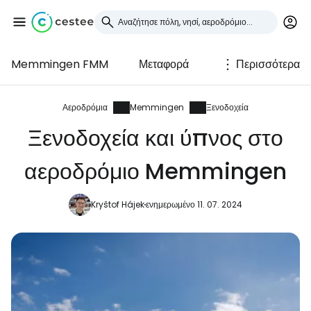
Memmingen FMM
Μεταφορά
Περισσότερα
Συνδεθείτε στο Cestee
... η παγκόσμια ταξιδιωτική κοινότητα
Αεροδρόμια
Memmingen
Ξενοδοχεία
Ξενοδοχεία και ύπνος στο
Συνεχίστε με την Google
αεροδρόμιο Memmingen
Kryštof Hájek
ενημερωμένο 11. 07. 2024
Συνεχίστε με το Facebook
Συνεχίστε με email