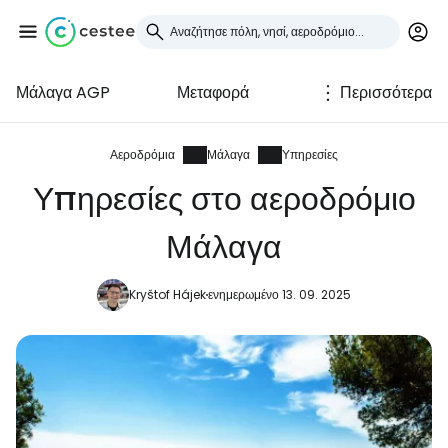
Μάλαγα AGP
Μεταφορά
Περισσότερα
Συνδεθείτε στο Cestee
... η παγκόσμια ταξιδιωτική κοινότητα
Αεροδρόμια
Μάλαγα
Υπηρεσίες
Υπηρεσίες στο αεροδρόμιο
Συνεχίστε με την Google
Μάλαγα
Kryštof Hájek
ενημερωμένο 13. 09. 2025
Συνεχίστε με το Facebook
Συνεχίστε με email