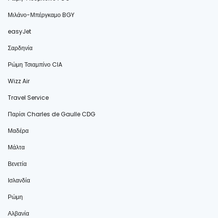
Μιλάνο-Μπέργκαμο BGY
easyJet
Σαρδηνία
Ρώμη Τσιαμπίνο CIA
Wizz Air
Travel Service
Παρίσι Charles de Gaulle CDG
Μαδέρα
Μάλτα
Βενετία
Ισλανδία
Ρώμη
Αλβανία