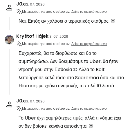
J0x
12. 07. 2026
Μεταφράστηκε από cestee.cz
Δείτε το αρχικό κείμενο
Ναι. Εκτός αν χαλάσει ο τερματικός σταθμός. 😆
Kryštof Hájek
13. 07. 2026
Μεταφράστηκε από cestee.cz
Δείτε το αρχικό κείμενο
Ευχαριστώ, θα το διορθώσω και θα το
συμπληρώσω. Δεν δοκιμάσαμε το Uber, θα ήταν
ντροπή μου στην Εσθονία :D Αλλά το Bolt
λειτούργησε καλά τόσο στο Saaremaa όσο και στο
Hiiumaa, με χρόνο αναμονής το πολύ 10 λεπτά.
J0x
13. 07. 2026
Μεταφράστηκε από cestee.cz
Δείτε το αρχικό κείμενο
Το Uber έχει χαμηλότερες τιμές, αλλά τι νόημα έχει
αν δεν βρίσκει κανένα αυτοκίνητο; 😆