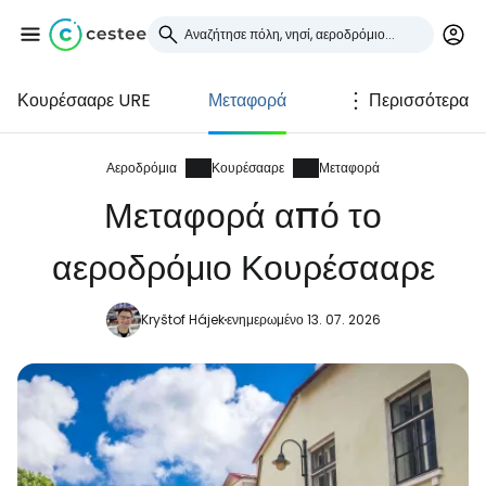
Κουρέσααρε URE
Μεταφορά
Περισσότερα
Συνδεθείτε στο Cestee
... η παγκόσμια ταξιδιωτική κοινότητα
Αεροδρόμια
Κουρέσααρε
Μεταφορά
Μεταφορά από το
Συνεχίστε με την Google
αεροδρόμιο Κουρέσααρε
Kryštof Hájek
ενημερωμένο 13. 07. 2026
Συνεχίστε με το Facebook
Συνεχίστε με email