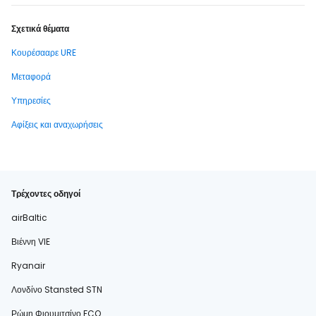
Σχετικά θέματα
Κουρέσααρε URE
Μεταφορά
Υπηρεσίες
Αφίξεις και αναχωρήσεις
Τρέχοντες οδηγοί
airBaltic
Βιέννη VIE
Ryanair
Λονδίνο Stansted STN
Ρώμη Φιουμιτσίνο FCO