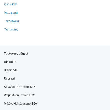
Κίεβο KBP
Μεταφορά
Ξενοδοχεία
Υπηρεσίες
Τρέχοντες οδηγοί
airBaltic
Βιέννη VIE
Ryanair
Λονδίνο Stansted STN
Ρώμη Φιουμιτσίνο FCO
Μιλάνο-Μπέργκαμο BGY