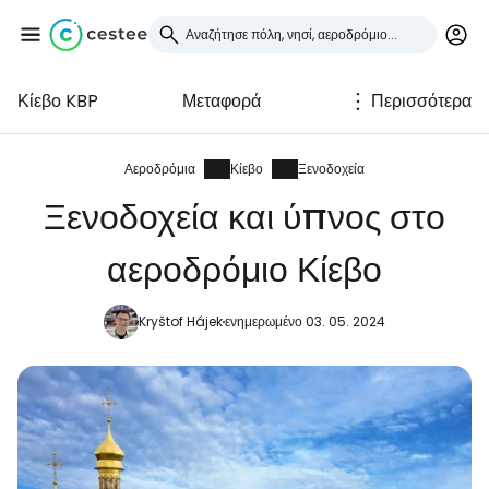
Κίεβο KBP
Μεταφορά
Περισσότερα
Συνδεθείτε στο Cestee
... η παγκόσμια ταξιδιωτική κοινότητα
Αεροδρόμια
Κίεβο
Ξενοδοχεία
Ξενοδοχεία και ύπνος στο
Συνεχίστε με την Google
αεροδρόμιο Κίεβο
Kryštof Hájek
ενημερωμένο 03. 05. 2024
Συνεχίστε με το Facebook
Συνεχίστε με email