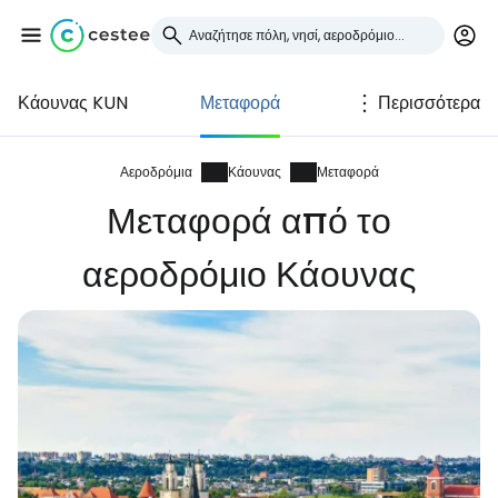
Κάουνας KUN
Μεταφορά
Περισσότερα
Συνδεθείτε στο Cestee
... η παγκόσμια ταξιδιωτική κοινότητα
Αεροδρόμια
Κάουνας
Μεταφορά
Μεταφορά από το
Συνεχίστε με την Google
αεροδρόμιο Κάουνας
Συνεχίστε με το Facebook
Συνεχίστε με email