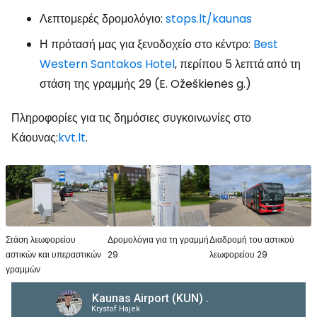
Λεπτομερές δρομολόγιο:
stops.lt/kaunas
Η πρότασή μας για ξενοδοχείο στο κέντρο:
Best
Western Santakos Hotel
, περίπου 5 λεπτά από τη
στάση της γραμμής 29 (E. Ožeškienės g.)
Πληροφορίες για τις δημόσιες συγκοινωνίες στο
Κάουνας:
kvt.lt
.
Στάση λεωφορείου
Δρομολόγια για τη γραμμή
Διαδρομή του αστικού
αστικών και υπεραστικών
29
λεωφορείου 29
γραμμών