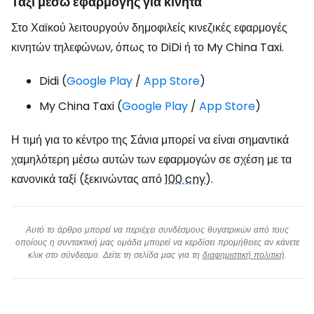
Ταξί μέσω εφαρμογής για κινητά
Στο Χαϊκού λειτουργούν δημοφιλείς κινεζικές εφαρμογές
κινητών τηλεφώνων, όπως το DiDi ή το My China Taxi.
Didi (
Google Play
/
App Store
)
My China Taxi (
Google Play
/
App Store
)
Η τιμή για το κέντρο της Σάνια μπορεί να είναι σημαντικά
χαμηλότερη μέσω αυτών των εφαρμογών σε σχέση με τα
κανονικά ταξί (ξεκινώντας από
100 cny
).
Αυτό το άρθρο μπορεί να περιέχει συνδέσμους θυγατρικών από τους
οποίους η συντακτική μας ομάδα μπορεί να κερδίσει προμήθειες αν κάνετε
κλικ στο σύνδεσμο. Δείτε τη σελίδα μας για τη
διαφημιστική πολιτική
.