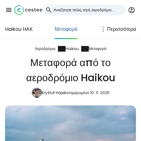
Haikou HAK
Μεταφορά
Περισσότερα
Συνδεθείτε στο Cestee
... η παγκόσμια ταξιδιωτική κοινότητα
Αεροδρόμια
Haikou
Μεταφορά
Μεταφορά από το
Συνεχίστε με την Google
αεροδρόμιο Haikou
Kryštof Hájek
ενημερωμένο 10. 11. 2025
Συνεχίστε με το Facebook
Συνεχίστε με email