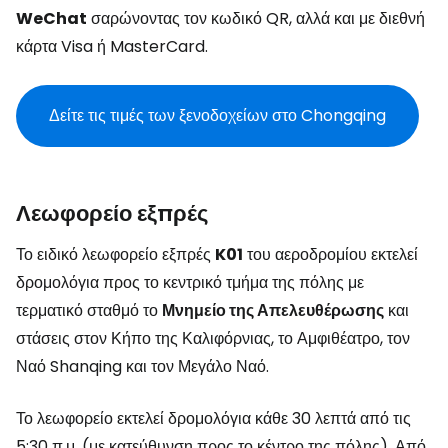
WeChat
σαρώνοντας τον κωδικό QR, αλλά και με διεθνή
κάρτα Visa ή MasterCard.
Δείτε τις τιμές των ξενοδοχείων στο Chongqing
Λεωφορείο εξπρές
Το ειδικό λεωφορείο εξπρές
K01
του αεροδρομίου εκτελεί
δρομολόγια προς το κεντρικό τμήμα της πόλης με
τερματικό σταθμό το
Μνημείο της Απελευθέρωσης
και
στάσεις στον Κήπο της Καλιφόρνιας, το Αμφιθέατρο, τον
Ναό Shanqing και τον Μεγάλο Ναό.
Το λεωφορείο εκτελεί δρομολόγια κάθε 30 λεπτά από τις
5:30 π.μ. (με κατεύθυνση προς το κέντρο της πόλης). Από