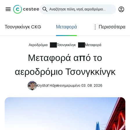
Τσονγκκίνγκ CKG
Μεταφορά
Περισσότερα
Συνδεθείτε στο Cestee
... η παγκόσμια ταξιδιωτική κοινότητα
Αεροδρόμια
Τσονγκκίνγκ
Μεταφορά
Μεταφορά από το
Συνεχίστε με την Google
αεροδρόμιο Τσονγκκίνγκ
Kryštof Hájek
ενημερωμένο 03. 08. 2026
Συνεχίστε με το Facebook
Συνεχίστε με email