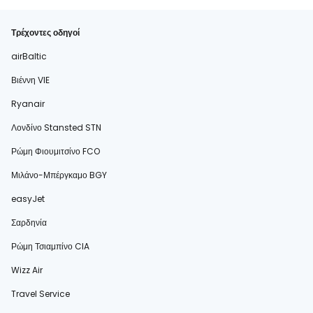
Τρέχοντες οδηγοί
airBaltic
Βιέννη VIE
Ryanair
Λονδίνο Stansted STN
Ρώμη Φιουμιτσίνο FCO
Μιλάνο-Μπέργκαμο BGY
easyJet
Σαρδηνία
Ρώμη Τσιαμπίνο CIA
Wizz Air
Travel Service