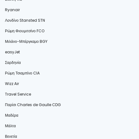
Ryanair
Λονδίνο Stansted STN
Ρώμη Φιουμιτσίνο FCO
Μιλάνο-Μπέργκαμο BGY
easyJet
Σαρδηνία
Ρώμη Τσιαμπίνο CIA
Wizz Air
Travel Service
Παρίσι Charles de Gaulle CDG
Μαδέρα
Μάλτα
Βενετία