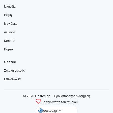
Ισλανδία
Ρώμη
Μαγιόρκα
Αλβανία
Κύπρος
Πόρτο
Cestee
Σχετικά με εμάς
Επικοινωνία
© 2026 Cestee.gr
Όροι
Απόρρητο
Διαφήμιση
Για την αγάπη του ταξιδιού
cestee.com
cestee.gr