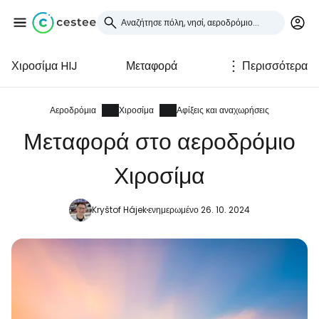
Χιροσίμα HIJ
Μεταφορά
Περισσότερα
Συνδεθείτε στο Cestee
... η παγκόσμια ταξιδιωτική κοινότητα
Αεροδρόμια
Χιροσίμα
Αφίξεις και αναχωρήσεις
Μεταφορά στο αεροδρόμιο
Συνεχίστε με την Google
Χιροσίμα
Kryštof Hájek
ενημερωμένο 26. 10. 2024
Συνεχίστε με το Facebook
Συνεχίστε με email