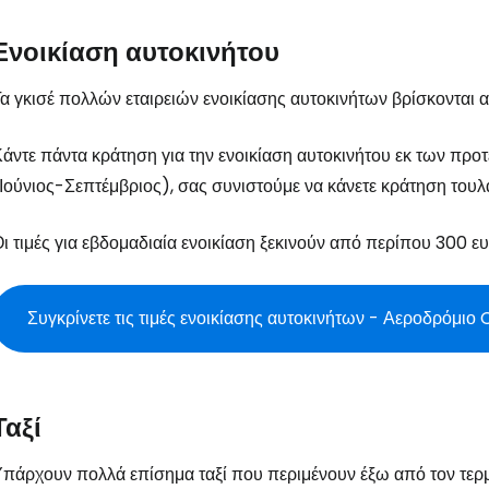
... η παγκόσμια ταξιδιωτική κοινότητα
Ενοικίαση αυτοκινήτου
α γκισέ πολλών εταιρειών ενοικίασης αυτοκινήτων βρίσκονται 
Συν
άντε πάντα κράτηση για την ενοικίαση αυτοκινήτου εκ των προτ
Ιούνιος-Σεπτέμβριος), σας συνιστούμε να κάνετε κράτηση τουλ
Συνε
ι τιμές για εβδομαδιαία ενοικίαση ξεκινούν από περίπου 300 ευ
Συ
Συγκρίνετε τις τιμές ενοικίασης αυτοκινήτων - Αεροδρόμιο 
Ταξί
πάρχουν πολλά επίσημα ταξί που περιμένουν έξω από τον τερματ