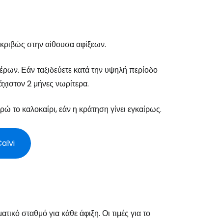
ακριβώς στην αίθουσα αφίξεων.
εχίστε με την Google
έρων. Εάν ταξιδεύετε κατά την υψηλή περίοδο
άχιστον 2 μήνες νωρίτερα.
χίστε με το Facebook
ρώ το καλοκαίρι, εάν η κράτηση γίνει εγκαίρως.
νεχίστε με email
Calvi
ικό σταθμό για κάθε άφιξη. Οι τιμές για το