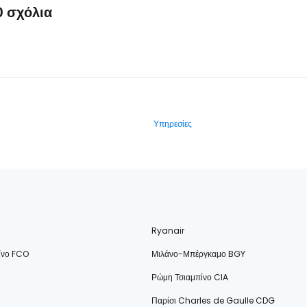
0 σχόλια
Υπηρεσίες
Ryanair
ίνο FCO
Μιλάνο-Μπέργκαμο BGY
Ρώμη Τσιαμπίνο CIA
Παρίσι Charles de Gaulle CDG